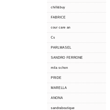
chill&buy
FABRICE
cour care an
Cs
PARLMASEL
SANDRO FERRONE
mila schon
PRIDE
MARELLA
ANONA
sandraboutique