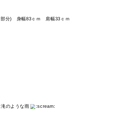
長い部分) 身幅83ｃｍ 肩幅33ｃｍ
は滝のような雨
:scream: