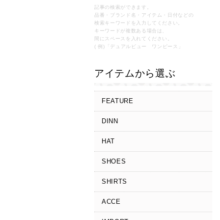
記事の検索ができます。
品番・ブランド名・アイテム・日付などの
検索キーワードを入力してください。
キーワードが複数ある場合は、
間にスペースを入れてください。
( 例)「デュアルビュー ワンピース」
アイテムから選ぶ
FEATURE
DINN
HAT
SHOES
SHIRTS
ACCE