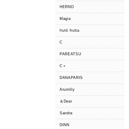
HERNO
Magia
frutti frutta
C
PAREATSU
C＋
DANAPARIS
Arumlily
＆Dear
Sandra
DINN