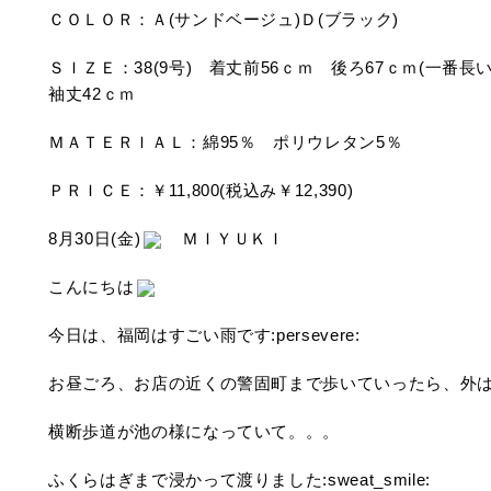
ＣＯＬＯＲ：Ａ(サンドベージュ)Ｄ(ブラック)
ＳＩＺＥ：38(9号) 着丈前56ｃｍ 後ろ67ｃｍ(一番
袖丈42ｃｍ
ＭＡＴＥＲＩＡＬ：綿95％ ポリウレタン5％
ＰＲＩＣＥ：￥11,800(税込み￥12,390)
8月30日(金)
ＭＩＹＵＫＩ
こんにちは
今日は、福岡はすごい雨です:persevere:
お昼ごろ、お店の近くの警固町まで歩いていったら、外
横断歩道が池の様になっていて。。。
ふくらはぎまで浸かって渡りました:sweat_smile: