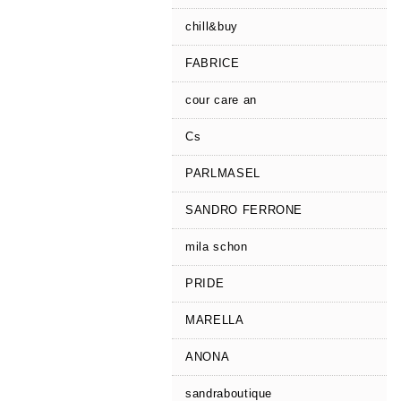
chill&buy
FABRICE
cour care an
Cs
PARLMASEL
SANDRO FERRONE
mila schon
PRIDE
MARELLA
ANONA
sandraboutique