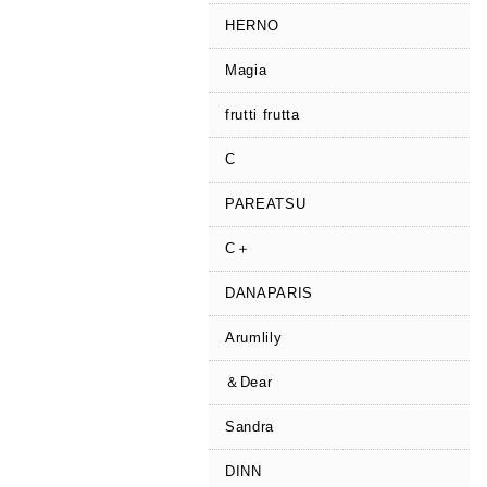
HERNO
Magia
frutti frutta
C
PAREATSU
C＋
DANAPARIS
Arumlily
＆Dear
Sandra
DINN