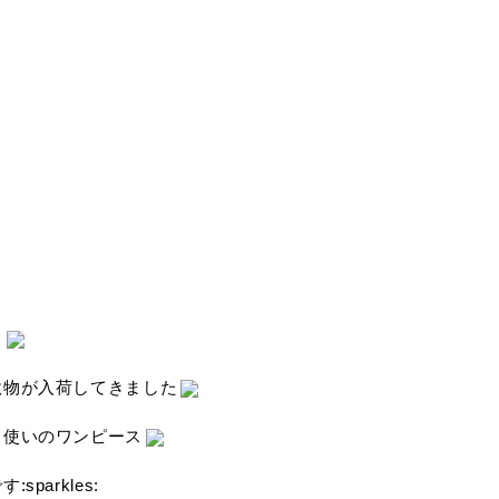
。
秋物が入荷してきました
ト使いのワンピース
arkles: