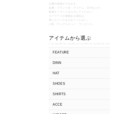
記事の検索ができます。
品番・ブランド名・アイテム・日付などの
検索キーワードを入力してください。
キーワードが複数ある場合は、
間にスペースを入れてください。
( 例)「デュアルビュー ワンピース」
アイテムから選ぶ
FEATURE
DINN
HAT
SHOES
SHIRTS
ACCE