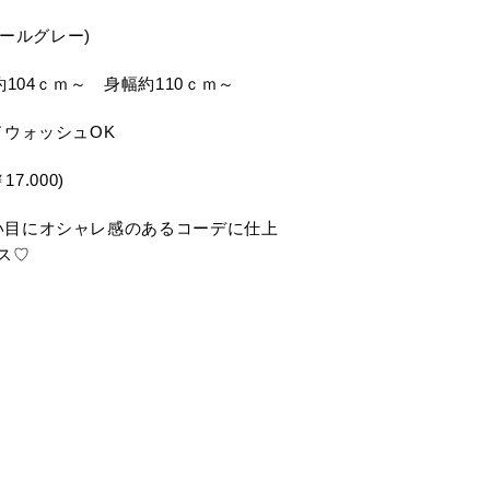
ャコールグレー)
ト約104ｃｍ～ 身幅約110ｃｍ～
ドウォッシュOK
7.000)
い目にオシャレ感のあるコーデに仕上
ス♡