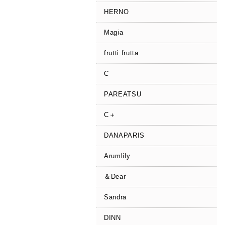
HERNO
Magia
frutti frutta
C
PAREATSU
C＋
DANAPARIS
Arumlily
＆Dear
Sandra
DINN