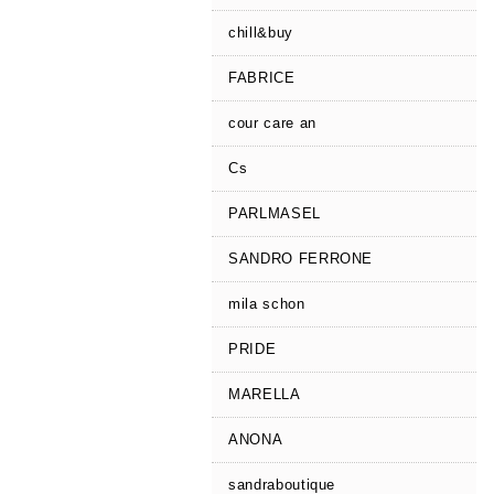
chill&buy
FABRICE
cour care an
Cs
PARLMASEL
SANDRO FERRONE
mila schon
PRIDE
MARELLA
ANONA
sandraboutique