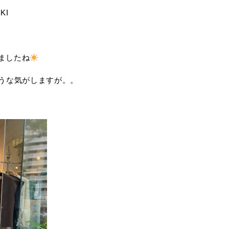
KI
ましたね
うな気がしますが。。
♪