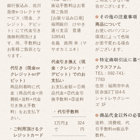
銀行振込み、佐川
振込手数料はお客
合がございます。
急便e-コレクトサ
様ご負担
ービス（現金、ク
[お振り込み口座]
レジット、デビッ
福岡銀行 けやき
商品について
ト）にて代金引き
通り支店 普通
お使いのパソコン
換御利用頂けま
328541
環境によって色味
す。尚、手数料は
名義 政岡 幸（マ
が若干変わる場合
お客様ご負担とな
サオカミユキ）
がございます。
ります。
代金引き換え（現
クラスファム
代引き（現金or
金・クレジット・
TEL：092-741-
クレジットorデ
デビット）でのお
7783
ビット）
支払い
住所：福岡市中央
商品到着時に代
お支払金額＝①商
区赤坂2丁目4-5
金（商品代金+消
品代金+②代金引
シャトレサクシー
費税+送料+代金
換手数料+③送料
ズ 1F
引き換え手数
料）をお支払下
代引手数料
さい。
送料、消費税、代
1万円ま
324
ご利用頂けるク
引手数料or振込手
で
円
レジットカード
数料。