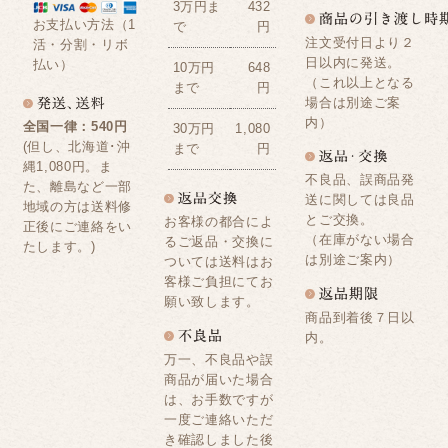
3万円ま
432
お支払い方法（1
で
円
注文受付日より２
活・分割・リボ
日以内に発送。
払い）
10万円
648
（これ以上となる
まで
円
場合は別途ご案
内）
全国一律：540円
30万円
1,080
(但し、北海道･沖
まで
円
縄1,080円。ま
不良品、誤商品発
た、離島など一部
送に関しては良品
地域の方は送料修
とご交換。
お客様の都合によ
正後にご連絡をい
（在庫がない場合
るご返品・交換に
たします。)
は別途ご案内）
ついては送料はお
客様ご負担にてお
願い致します。
商品到着後７日以
内。
万一、不良品や誤
商品が届いた場合
は、お手数ですが
一度ご連絡いただ
き確認しました後