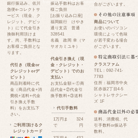
銀行振込み、佐川
振込手数料はお客
合がございます。
急便e-コレクトサ
様ご負担
ービス（現金、ク
[お振り込み口座]
レジット、デビッ
福岡銀行 けやき
商品について
ト）にて代金引き
通り支店 普通
お使いのパソコン
換御利用頂けま
328541
環境によって色味
す。尚、手数料は
名義 政岡 幸（マ
が若干変わる場合
お客様ご負担とな
サオカミユキ）
がございます。
ります。
代金引き換え（現
クラスファム
代引き（現金or
金・クレジット・
TEL：092-741-
クレジットorデ
デビット）でのお
7783
ビット）
支払い
住所：福岡市中央
商品到着時に代
お支払金額＝①商
区赤坂2丁目4-5
金（商品代金+消
品代金+②代金引
シャトレサクシー
費税+送料+代金
換手数料+③送料
ズ 1F
引き換え手数
料）をお支払下
代引手数料
さい。
送料、消費税、代
1万円ま
324
ご利用頂けるク
引手数料or振込手
で
円
レジットカード
数料。
3万円ま
432