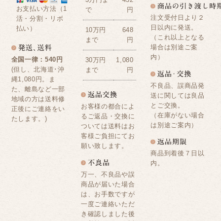
お支払い方法（1
で
円
注文受付日より２
活・分割・リボ
日以内に発送。
払い）
10万円
648
（これ以上となる
まで
円
場合は別途ご案
内）
全国一律：540円
30万円
1,080
(但し、北海道･沖
まで
円
縄1,080円。ま
不良品、誤商品発
た、離島など一部
送に関しては良品
地域の方は送料修
とご交換。
お客様の都合によ
正後にご連絡をい
（在庫がない場合
るご返品・交換に
たします。)
は別途ご案内）
ついては送料はお
客様ご負担にてお
願い致します。
商品到着後７日以
内。
万一、不良品や誤
商品が届いた場合
は、お手数ですが
一度ご連絡いただ
き確認しました後