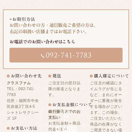
クラスファム
ご注文日の翌日以
ご注文の確認にタ
TEL：092-741-
降の発送となりま
イムラグが生じる
7783
す。
など、まれにオー
住所：福岡市中央
ダーに重複が発生
区赤坂2丁目4-5
する場合がござい
銀行振込みでのお
シャトレサクシー
ます。この場合、
支払い
ズ 1F
ご注文いただいた
お支払金額＝商品
商品の在庫がなく
代金+送料
ご用意できない場