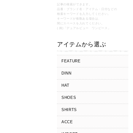
記事の検索ができます。
品番・ブランド名・アイテム・日付などの
検索キーワードを入力してください。
キーワードが複数ある場合は、
間にスペースを入れてください。
( 例)「デュアルビュー ワンピース」
アイテムから選ぶ
FEATURE
DINN
HAT
SHOES
SHIRTS
ACCE