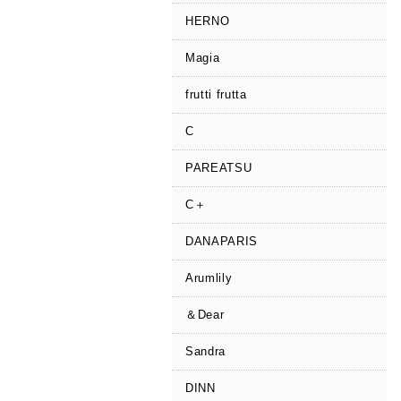
HERNO
Magia
frutti frutta
C
PAREATSU
C＋
DANAPARIS
Arumlily
＆Dear
Sandra
DINN