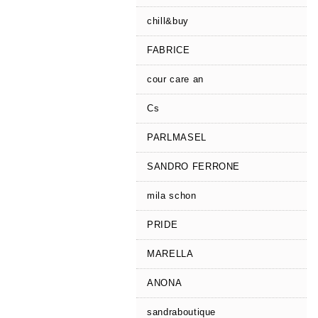
chill&buy
FABRICE
cour care an
Cs
PARLMASEL
SANDRO FERRONE
mila schon
PRIDE
MARELLA
ANONA
sandraboutique