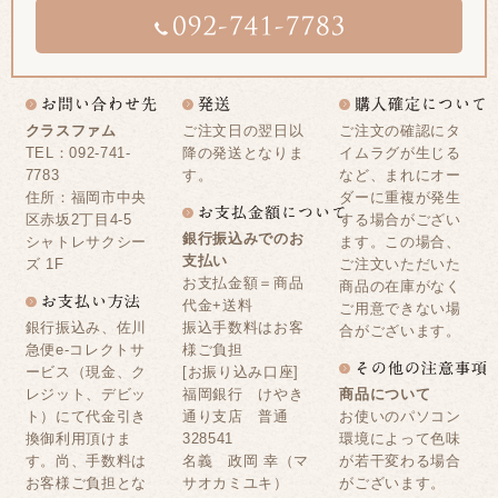
クラスファム
ご注文日の翌日以
ご注文の確認にタ
TEL：092-741-
降の発送となりま
イムラグが生じる
7783
す。
など、まれにオー
住所：福岡市中央
ダーに重複が発生
区赤坂2丁目4-5
する場合がござい
銀行振込みでのお
シャトレサクシー
ます。この場合、
支払い
ズ 1F
ご注文いただいた
お支払金額＝商品
商品の在庫がなく
代金+送料
ご用意できない場
銀行振込み、佐川
振込手数料はお客
合がございます。
急便e-コレクトサ
様ご負担
ービス（現金、ク
[お振り込み口座]
レジット、デビッ
福岡銀行 けやき
商品について
ト）にて代金引き
通り支店 普通
お使いのパソコン
換御利用頂けま
328541
環境によって色味
す。尚、手数料は
名義 政岡 幸（マ
が若干変わる場合
お客様ご負担とな
サオカミユキ）
がございます。