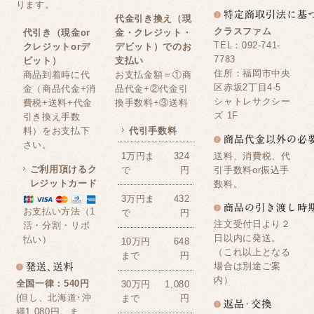
ります。
代金引き換え（現
クラスファム
代引き（現金or
金・クレジット・
TEL：092-741-
クレジットorデ
デビット）でのお
7783
ビット）
支払い
住所：福岡市中央
商品到着時に代
お支払金額＝①商
区赤坂2丁目4-5
金（商品代金+消
品代金+②代金引
シャトレサクシー
費税+送料+代金
換手数料+③送料
ズ 1F
引き換え手数
料）をお支払下
代引手数料
さい。
送料、消費税、代
1万円ま
324
ご利用頂けるク
引手数料or振込手
で
円
レジットカード
数料。
3万円ま
432
お支払い方法（1
で
円
注文受付日より２
活・分割・リボ
日以内に発送。
払い）
10万円
648
（これ以上となる
まで
円
場合は別途ご案
内）
全国一律：540円
30万円
1,080
(但し、北海道･沖
まで
円
縄1,080円。ま