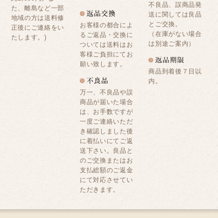
不良品、誤商品発
た、離島など一部
送に関しては良品
地域の方は送料修
とご交換。
お客様の都合によ
正後にご連絡をい
（在庫がない場合
るご返品・交換に
たします。)
は別途ご案内）
ついては送料はお
客様ご負担にてお
願い致します。
商品到着後７日以
内。
万一、不良品や誤
商品が届いた場合
は、お手数ですが
一度ご連絡いただ
き確認しました後
に着払いにてご返
送下さい。良品と
のご交換またはお
支払総額のご返金
にて対応させてい
ただきます。