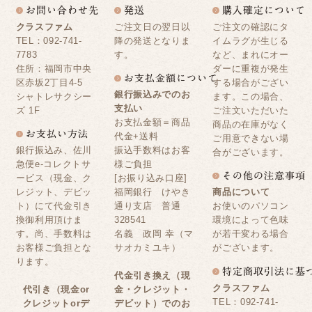
クラスファム
ご注文日の翌日以
ご注文の確認にタ
TEL：092-741-
降の発送となりま
イムラグが生じる
7783
す。
など、まれにオー
住所：福岡市中央
ダーに重複が発生
区赤坂2丁目4-5
する場合がござい
銀行振込みでのお
シャトレサクシー
ます。この場合、
支払い
ズ 1F
ご注文いただいた
お支払金額＝商品
商品の在庫がなく
代金+送料
ご用意できない場
銀行振込み、佐川
振込手数料はお客
合がございます。
急便e-コレクトサ
様ご負担
ービス（現金、ク
[お振り込み口座]
レジット、デビッ
福岡銀行 けやき
商品について
ト）にて代金引き
通り支店 普通
お使いのパソコン
換御利用頂けま
328541
環境によって色味
す。尚、手数料は
名義 政岡 幸（マ
が若干変わる場合
お客様ご負担とな
サオカミユキ）
がございます。
ります。
代金引き換え（現
クラスファム
代引き（現金or
金・クレジット・
TEL：092-741-
クレジットorデ
デビット）でのお