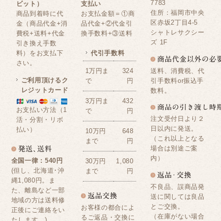
7783
ビット）
支払い
住所：福岡市中央
商品到着時に代
お支払金額＝①商
区赤坂2丁目4-5
金（商品代金+消
品代金+②代金引
シャトレサクシー
費税+送料+代金
換手数料+③送料
ズ 1F
引き換え手数
料）をお支払下
代引手数料
さい。
送料、消費税、代
1万円ま
324
ご利用頂けるク
引手数料or振込手
で
円
レジットカード
数料。
3万円ま
432
お支払い方法（1
で
円
注文受付日より２
活・分割・リボ
日以内に発送。
払い）
10万円
648
（これ以上となる
まで
円
場合は別途ご案
内）
全国一律：540円
30万円
1,080
(但し、北海道･沖
まで
円
縄1,080円。ま
不良品、誤商品発
た、離島など一部
送に関しては良品
地域の方は送料修
とご交換。
お客様の都合によ
正後にご連絡をい
（在庫がない場合
るご返品・交換に
たします。)