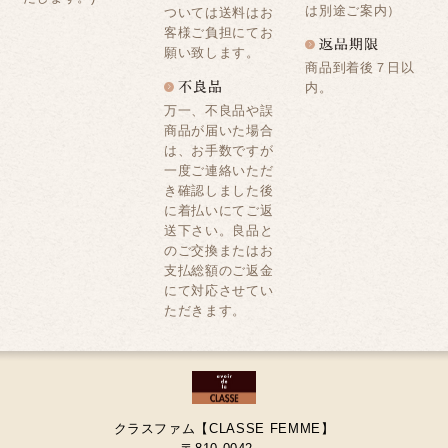
は別途ご案内）
ついては送料はお
客様ご負担にてお
願い致します。
商品到着後７日以
内。
万一、不良品や誤
商品が届いた場合
は、お手数ですが
一度ご連絡いただ
き確認しました後
に着払いにてご返
送下さい。良品と
のご交換またはお
支払総額のご返金
にて対応させてい
ただきます。
クラスファム【CLASSE FEMME】