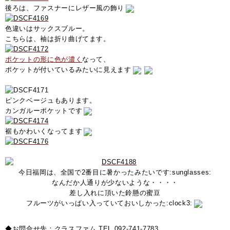
後ろは、ファスナーにレザー風の飾り
色違いはサックスブルー。
こちらは、袖は折り曲げてます。
ポケットの形に色が濃く
なって、
ポケットが付いているみたいに見えます
ピンクベージュもあります。
カンガルーポケットです
裾もかわいくなってます
今日福岡は、全国で2番目に暑かったみたいです:sunglasses:
なんだか人通りが少ないような・・・・
差し入れに頂いた鈴懸の蜜豆
フルーツがいっぱい入っていておいしかった:clock3:
◆お問合せ先：クラスファム TEL 092-741-7783