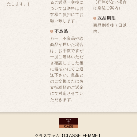
（在庫がない場合
るご返品・交換に
たします。)
は別途ご案内）
ついては送料はお
客様ご負担にてお
願い致します。
商品到着後７日以
内。
万一、不良品や誤
商品が届いた場合
は、お手数ですが
一度ご連絡いただ
き確認しました後
に着払いにてご返
送下さい。良品と
のご交換またはお
支払総額のご返金
にて対応させてい
ただきます。
クラスファム【CLASSE FEMME】