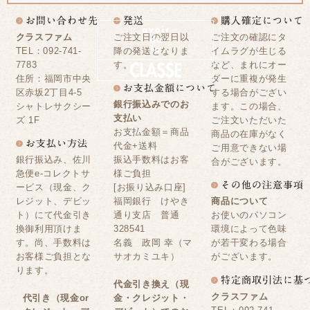
クラスファム
ご注文日の翌日以
ご注文の確認にタ
TEL：092-741-
降の発送となりま
イムラグが生じる
7783
す。
など、まれにオー
住所：福岡市中央
ダーに重複が発生
区赤坂2丁目4-5
する場合がござい
銀行振込みでのお
シャトレサクシー
ます。この場合、
支払い
ズ 1F
ご注文いただいた
お支払金額＝商品
商品の在庫がなく
代金+送料
ご用意できない場
銀行振込み、佐川
振込手数料はお客
合がございます。
急便e-コレクトサ
様ご負担
ービス（現金、ク
[お振り込み口座]
レジット、デビッ
福岡銀行 けやき
商品について
ト）にて代金引き
通り支店 普通
お使いのパソコン
換御利用頂けま
328541
環境によって色味
す。尚、手数料は
名義 政岡 幸（マ
が若干変わる場合
お客様ご負担とな
サオカミユキ）
がございます。
ります。
代金引き換え（現
クラスファム
代引き（現金or
金・クレジット・