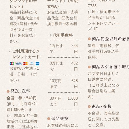
TEL：092-741-
クレジットorデ
デビット）でのお
7783
ビット）
支払い
住所：福岡市中央
商品到着時に代
お支払金額＝①商
区赤坂2丁目4-5
金（商品代金+消
品代金+②代金引
シャトレサクシー
費税+送料+代金
換手数料+③送料
ズ 1F
引き換え手数
料）をお支払下
代引手数料
さい。
送料、消費税、代
1万円ま
324
ご利用頂けるク
引手数料or振込手
で
円
レジットカード
数料。
3万円ま
432
お支払い方法（1
で
円
注文受付日より２
活・分割・リボ
日以内に発送。
払い）
10万円
648
（これ以上となる
まで
円
場合は別途ご案
内）
全国一律：540円
30万円
1,080
(但し、北海道･沖
まで
円
縄1,080円。ま
不良品、誤商品発
た、離島など一部
送に関しては良品
地域の方は送料修
とご交換。
お客様の都合によ
正後にご連絡をい