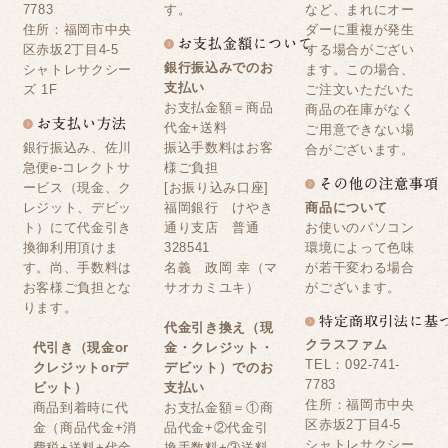
7783
す。
など、まれにオー
住所：福岡市中央
ダーに重複が発生
区赤坂2丁目4-5
する場合がござい
銀行振込みでのお
シャトレサクシー
ます。この場合、
支払い
ズ 1F
ご注文いただいた
お支払金額＝商品
商品の在庫がなく
代金+送料
ご用意できない場
銀行振込み、佐川
振込手数料はお客
合がございます。
急便e-コレクトサ
様ご負担
ービス（現金、ク
[お振り込み口座]
レジット、デビッ
福岡銀行 けやき
商品について
ト）にて代金引き
通り支店 普通
お使いのパソコン
換御利用頂けま
328541
環境によって色味
す。尚、手数料は
名義 政岡 幸（マ
が若干変わる場合
お客様ご負担とな
サオカミユキ）
がございます。
ります。
代金引き換え（現
クラスファム
代引き（現金or
金・クレジット・
TEL：092-741-
クレジットorデ
デビット）でのお
7783
ビット）
支払い
住所：福岡市中央
商品到着時に代
お支払金額＝①商
区赤坂2丁目4-5
金（商品代金+消
品代金+②代金引
シャトレサクシー
費税+送料+代金
換手数料+③送料