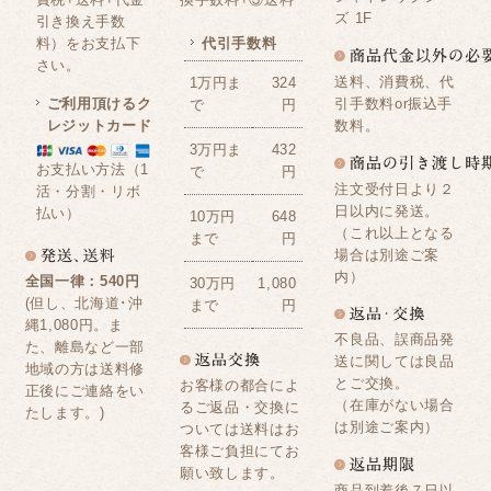
ズ 1F
引き換え手数
料）をお支払下
代引手数料
さい。
送料、消費税、代
1万円ま
324
ご利用頂けるク
引手数料or振込手
で
円
レジットカード
数料。
3万円ま
432
お支払い方法（1
で
円
注文受付日より２
活・分割・リボ
日以内に発送。
払い）
10万円
648
（これ以上となる
まで
円
場合は別途ご案
内）
全国一律：540円
30万円
1,080
(但し、北海道･沖
まで
円
縄1,080円。ま
不良品、誤商品発
た、離島など一部
送に関しては良品
地域の方は送料修
とご交換。
お客様の都合によ
正後にご連絡をい
（在庫がない場合
るご返品・交換に
たします。)
は別途ご案内）
ついては送料はお
客様ご負担にてお
願い致します。
商品到着後７日以