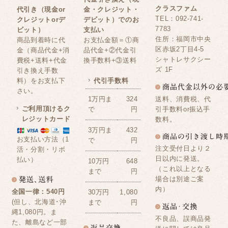
クラスファム
代引き（現金or
金・クレジット・
TEL：092-741-
クレジットorデ
デビット）でのお
7783
ビット）
支払い
住所：福岡市中央
商品到着時に代
お支払金額＝①商
区赤坂2丁目4-5
金（商品代金+消
品代金+②代金引
シャトレサクシー
費税+送料+代金
換手数料+③送料
ズ 1F
引き換え手数
料）をお支払下
代引手数料
さい。
送料、消費税、代
1万円ま
324
ご利用頂けるク
引手数料or振込手
で
円
レジットカード
数料。
3万円ま
432
お支払い方法（1
で
円
注文受付日より２
活・分割・リボ
日以内に発送。
払い）
10万円
648
（これ以上となる
まで
円
場合は別途ご案
内）
全国一律：540円
30万円
1,080
(但し、北海道･沖
まで
円
縄1,080円。ま
不良品、誤商品発
た、離島など一部