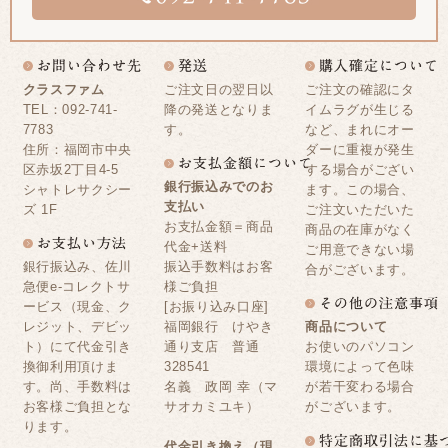
クラスファム
ご注文日の翌日以
ご注文の確認にタ
TEL：092-741-
降の発送となりま
イムラグが生じる
7783
す。
など、まれにオー
住所：福岡市中央
ダーに重複が発生
区赤坂2丁目4-5
する場合がござい
銀行振込みでのお
シャトレサクシー
ます。この場合、
支払い
ズ 1F
ご注文いただいた
お支払金額＝商品
商品の在庫がなく
代金+送料
ご用意できない場
銀行振込み、佐川
振込手数料はお客
合がございます。
急便e-コレクトサ
様ご負担
ービス（現金、ク
[お振り込み口座]
レジット、デビッ
福岡銀行 けやき
商品について
ト）にて代金引き
通り支店 普通
お使いのパソコン
換御利用頂けま
328541
環境によって色味
す。尚、手数料は
名義 政岡 幸（マ
が若干変わる場合
お客様ご負担とな
サオカミユキ）
がございます。
ります。
代金引き換え（現