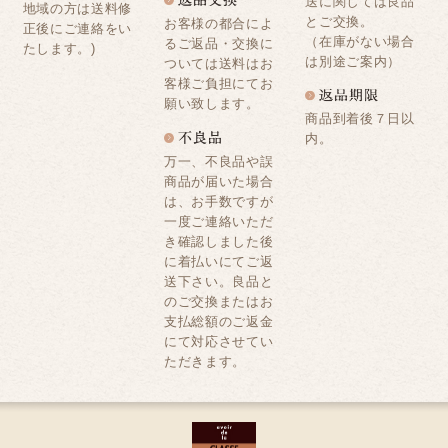
送に関しては良品
地域の方は送料修
とご交換。
お客様の都合によ
正後にご連絡をい
（在庫がない場合
るご返品・交換に
たします。)
は別途ご案内）
ついては送料はお
客様ご負担にてお
願い致します。
商品到着後７日以
内。
万一、不良品や誤
商品が届いた場合
は、お手数ですが
一度ご連絡いただ
き確認しました後
に着払いにてご返
送下さい。良品と
のご交換またはお
支払総額のご返金
にて対応させてい
ただきます。