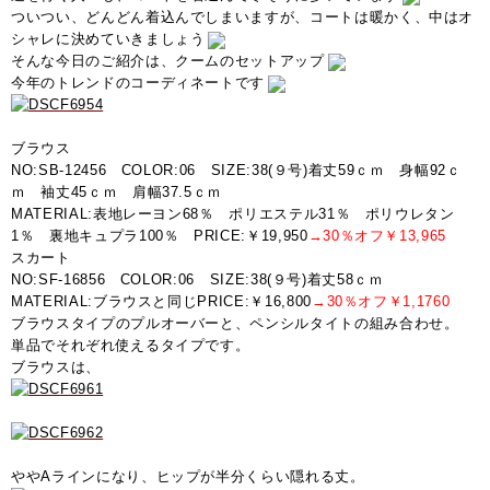
ついつい、どんどん着込んでしまいますが、コートは暖かく、中はオ
シャレに決めていきましょう
そんな今日のご紹介は、クームのセットアップ
今年のトレンドのコーディネートです
ブラウス
NO:SB-12456 COLOR:06 SIZE:38(９号)着丈59ｃｍ 身幅92ｃ
ｍ 袖丈45ｃｍ 肩幅37.5ｃｍ
MATERIAL:表地レーヨン68％ ポリエステル31％ ポリウレタン
1％ 裏地キュプラ100％ PRICE:￥19,950
→30％オフ￥13,965
スカート
NO:SF-16856 COLOR:06 SIZE:38(９号)着丈58ｃｍ
MATERIAL:ブラウスと同じPRICE:￥16,800
→30％オフ￥1,1760
ブラウスタイプのプルオーバーと、ペンシルタイトの組み合わせ。
単品でそれぞれ使えるタイプです。
ブラウスは、
ややAラインになり、ヒップが半分くらい隠れる丈。