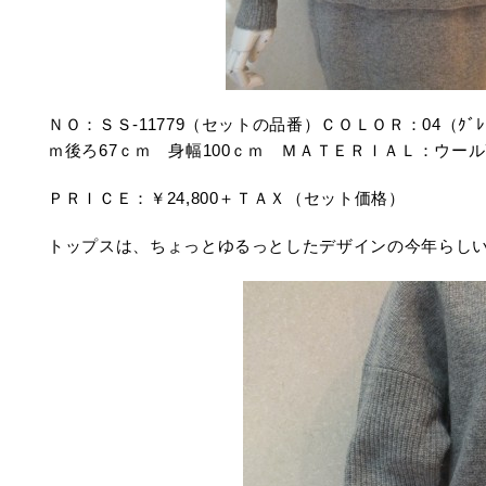
ＮＯ：ＳＳ-11779（セットの品番）ＣＯＬＯＲ：04（ｸﾞ
ｍ後ろ67ｃｍ 身幅100ｃｍ ＭＡＴＥＲＩＡＬ：ウール
ＰＲＩＣＥ：￥24,800＋ＴＡＸ（セット価格）
トップスは、ちょっとゆるっとしたデザインの今年らし