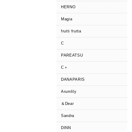
HERNO
Magia
frutti frutta
C
PAREATSU
C＋
DANAPARIS
Arumlily
＆Dear
Sandra
DINN