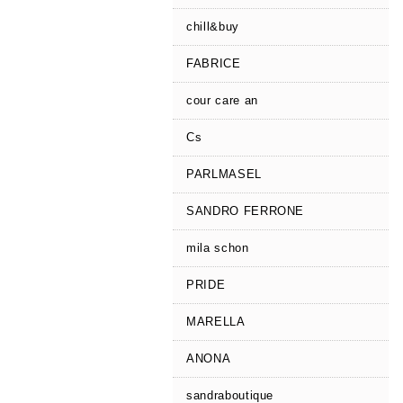
chill&buy
FABRICE
cour care an
Cs
PARLMASEL
SANDRO FERRONE
mila schon
PRIDE
MARELLA
ANONA
sandraboutique