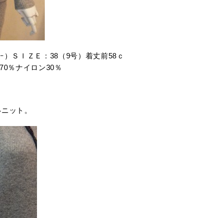
ﾚｰ）ＳＩＺＥ：38（9号）着丈前58ｃ
70％ナイロン30％
いニット。