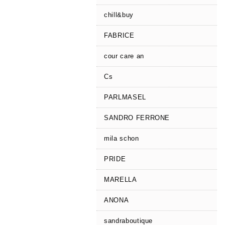
chill&buy
FABRICE
cour care an
Cs
PARLMASEL
SANDRO FERRONE
mila schon
PRIDE
MARELLA
ANONA
sandraboutique