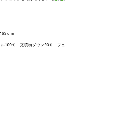
丈63ｃｍ
テル100％ 充填物ダウン90％ フェ