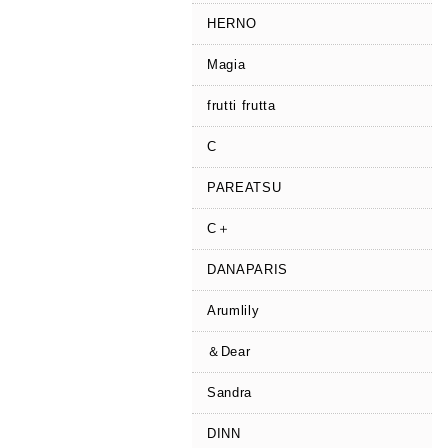
HERNO
Magia
frutti frutta
C
PAREATSU
C＋
DANAPARIS
Arumlily
＆Dear
Sandra
DINN