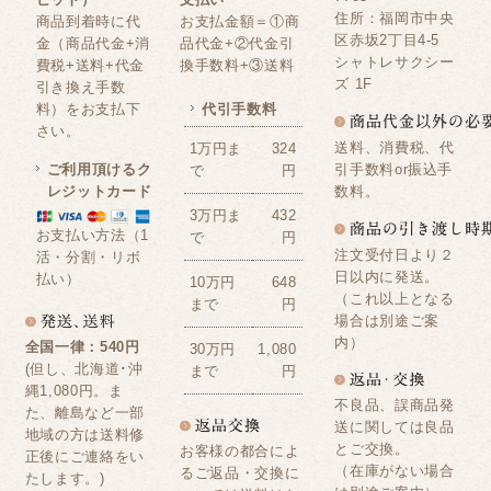
住所：福岡市中央
商品到着時に代
お支払金額＝①商
区赤坂2丁目4-5
金（商品代金+消
品代金+②代金引
シャトレサクシー
費税+送料+代金
換手数料+③送料
ズ 1F
引き換え手数
料）をお支払下
代引手数料
さい。
送料、消費税、代
1万円ま
324
ご利用頂けるク
引手数料or振込手
で
円
レジットカード
数料。
3万円ま
432
お支払い方法（1
で
円
注文受付日より２
活・分割・リボ
日以内に発送。
払い）
10万円
648
（これ以上となる
まで
円
場合は別途ご案
内）
全国一律：540円
30万円
1,080
(但し、北海道･沖
まで
円
縄1,080円。ま
不良品、誤商品発
た、離島など一部
送に関しては良品
地域の方は送料修
とご交換。
お客様の都合によ
正後にご連絡をい
（在庫がない場合
るご返品・交換に
たします。)