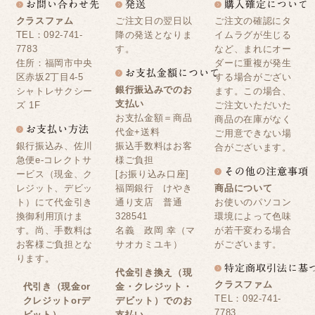
クラスファム
ご注文日の翌日以
ご注文の確認にタ
TEL：092-741-
降の発送となりま
イムラグが生じる
7783
す。
など、まれにオー
住所：福岡市中央
ダーに重複が発生
区赤坂2丁目4-5
する場合がござい
銀行振込みでのお
シャトレサクシー
ます。この場合、
支払い
ズ 1F
ご注文いただいた
お支払金額＝商品
商品の在庫がなく
代金+送料
ご用意できない場
銀行振込み、佐川
振込手数料はお客
合がございます。
急便e-コレクトサ
様ご負担
ービス（現金、ク
[お振り込み口座]
レジット、デビッ
福岡銀行 けやき
商品について
ト）にて代金引き
通り支店 普通
お使いのパソコン
換御利用頂けま
328541
環境によって色味
す。尚、手数料は
名義 政岡 幸（マ
が若干変わる場合
お客様ご負担とな
サオカミユキ）
がございます。
ります。
代金引き換え（現
クラスファム
代引き（現金or
金・クレジット・
TEL：092-741-
クレジットorデ
デビット）でのお
7783
ビット）
支払い