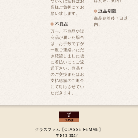
は別途ご案内）
ついては送料はお
客様ご負担にてお
願い致します。
商品到着後７日以
内。
万一、不良品や誤
商品が届いた場合
は、お手数ですが
一度ご連絡いただ
き確認しました後
に着払いにてご返
送下さい。良品と
のご交換またはお
支払総額のご返金
にて対応させてい
ただきます。
クラスファム【CLASSE FEMME】
〒810-0042