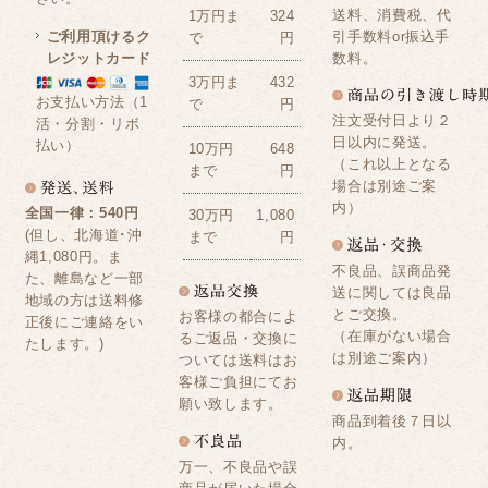
送料、消費税、代
1万円ま
324
ご利用頂けるク
引手数料or振込手
で
円
レジットカード
数料。
3万円ま
432
お支払い方法（1
で
円
注文受付日より２
活・分割・リボ
日以内に発送。
払い）
10万円
648
（これ以上となる
まで
円
場合は別途ご案
内）
全国一律：540円
30万円
1,080
(但し、北海道･沖
まで
円
縄1,080円。ま
不良品、誤商品発
た、離島など一部
送に関しては良品
地域の方は送料修
とご交換。
お客様の都合によ
正後にご連絡をい
（在庫がない場合
るご返品・交換に
たします。)
は別途ご案内）
ついては送料はお
客様ご負担にてお
願い致します。
商品到着後７日以
内。
万一、不良品や誤