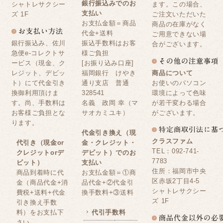
銀行振込みでのお
シャトレサクシー
ます。この場合、
支払い
ズ 1F
ご注文いただいた
お支払金額＝商品
商品の在庫がなく
代金+送料
ご用意できない場
銀行振込み、佐川
振込手数料はお客
合がございます。
急便e-コレクトサ
様ご負担
ービス（現金、ク
[お振り込み口座]
レジット、デビッ
福岡銀行 けやき
商品について
ト）にて代金引き
通り支店 普通
お使いのパソコン
換御利用頂けま
328541
環境によって色味
す。尚、手数料は
名義 政岡 幸（マ
が若干変わる場合
お客様ご負担とな
サオカミユキ）
がございます。
ります。
代金引き換え（現
クラスファム
代引き（現金or
金・クレジット・
TEL：092-741-
クレジットorデ
デビット）でのお
7783
ビット）
支払い
住所：福岡市中央
商品到着時に代
お支払金額＝①商
区赤坂2丁目4-5
金（商品代金+消
品代金+②代金引
シャトレサクシー
費税+送料+代金
換手数料+③送料
ズ 1F
引き換え手数
料）をお支払下
代引手数料
さい。