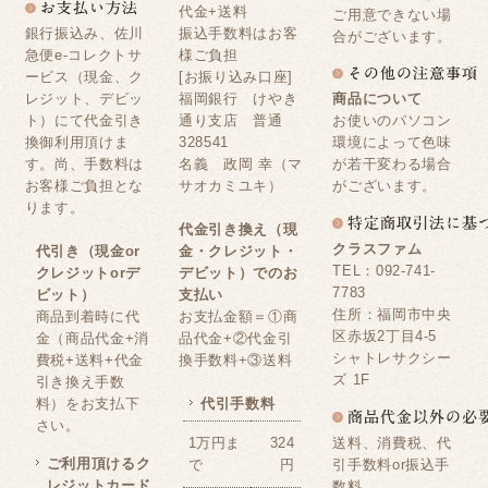
代金+送料
ご用意できない場
銀行振込み、佐川
振込手数料はお客
合がございます。
急便e-コレクトサ
様ご負担
ービス（現金、ク
[お振り込み口座]
レジット、デビッ
福岡銀行 けやき
商品について
ト）にて代金引き
通り支店 普通
お使いのパソコン
換御利用頂けま
328541
環境によって色味
す。尚、手数料は
名義 政岡 幸（マ
が若干変わる場合
お客様ご負担とな
サオカミユキ）
がございます。
ります。
代金引き換え（現
クラスファム
代引き（現金or
金・クレジット・
TEL：092-741-
クレジットorデ
デビット）でのお
7783
ビット）
支払い
住所：福岡市中央
商品到着時に代
お支払金額＝①商
区赤坂2丁目4-5
金（商品代金+消
品代金+②代金引
シャトレサクシー
費税+送料+代金
換手数料+③送料
ズ 1F
引き換え手数
料）をお支払下
代引手数料
さい。
送料、消費税、代
1万円ま
324
ご利用頂けるク
引手数料or振込手
で
円
レジットカード
数料。