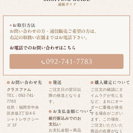
クラスファム
ご注文日の翌日以
ご注文の確認にタ
TEL：092-741-
降の発送となりま
イムラグが生じる
7783
す。
など、まれにオー
住所：福岡市中央
ダーに重複が発生
区赤坂2丁目4-5
する場合がござい
銀行振込みでのお
シャトレサクシー
ます。この場合、
支払い
ズ 1F
ご注文いただいた
お支払金額＝商品
商品の在庫がなく