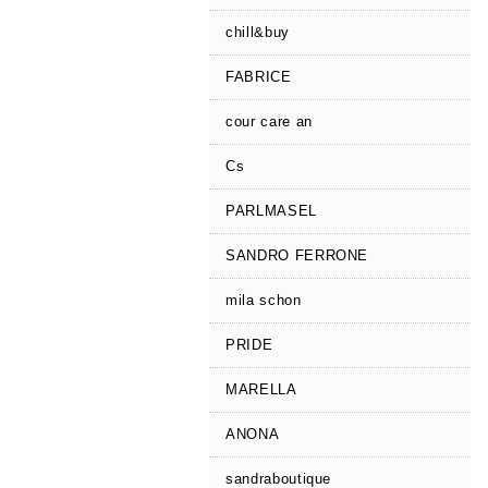
chill&buy
FABRICE
cour care an
Cs
PARLMASEL
SANDRO FERRONE
mila schon
PRIDE
MARELLA
ANONA
sandraboutique