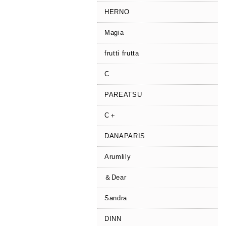
HERNO
Magia
frutti frutta
C
PAREATSU
C＋
DANAPARIS
Arumlily
＆Dear
Sandra
DINN