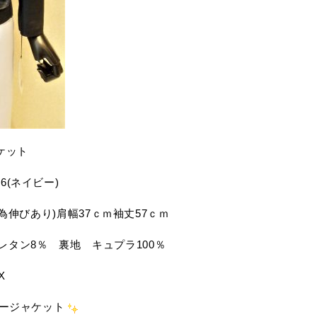
ャケット
6(ネイビー)
地の為伸びあり)肩幅37ｃｍ袖丈57ｃｍ
レタン8％ 裏地 キュプラ100％
X
ザージャケット