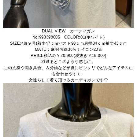
DUAL VIEW カーディガン
No:993398005 COLOR:01(ホワイト)
SIZE:40(９号)着丈47ｃｍバスト90ｃｍ肩幅34ｃｍ袖丈43ｃｍ
MATE：麻44％綿36％ナイロン20％
PRICE税込み￥20.900(税抜き￥19.000)
羽織るとこのような感じに。
この丈感や開き具合、８分袖などが夏にピッタリでどんなアイテムに
も合わせやすく、
女性らしく着て頂けるカーディガンです♡