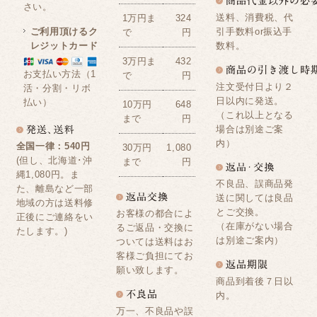
さい。
送料、消費税、代
1万円ま
324
ご利用頂けるク
引手数料or振込手
で
円
レジットカード
数料。
3万円ま
432
お支払い方法（1
で
円
注文受付日より２
活・分割・リボ
日以内に発送。
払い）
10万円
648
（これ以上となる
まで
円
場合は別途ご案
内）
全国一律：540円
30万円
1,080
(但し、北海道･沖
まで
円
縄1,080円。ま
不良品、誤商品発
た、離島など一部
送に関しては良品
地域の方は送料修
とご交換。
お客様の都合によ
正後にご連絡をい
（在庫がない場合
るご返品・交換に
たします。)
は別途ご案内）
ついては送料はお
客様ご負担にてお
願い致します。
商品到着後７日以
内。
万一、不良品や誤