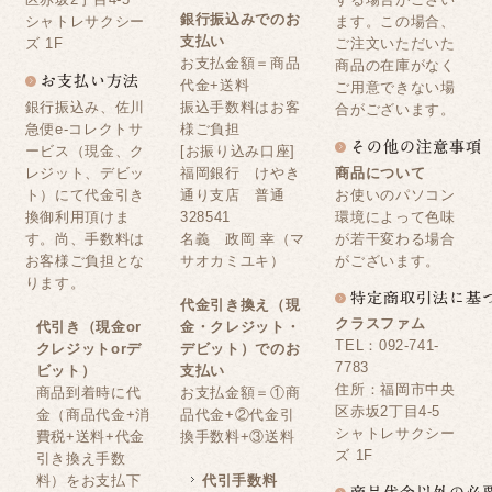
銀行振込みでのお
シャトレサクシー
ます。この場合、
支払い
ズ 1F
ご注文いただいた
お支払金額＝商品
商品の在庫がなく
代金+送料
ご用意できない場
銀行振込み、佐川
振込手数料はお客
合がございます。
急便e-コレクトサ
様ご負担
ービス（現金、ク
[お振り込み口座]
レジット、デビッ
福岡銀行 けやき
商品について
ト）にて代金引き
通り支店 普通
お使いのパソコン
換御利用頂けま
328541
環境によって色味
す。尚、手数料は
名義 政岡 幸（マ
が若干変わる場合
お客様ご負担とな
サオカミユキ）
がございます。
ります。
代金引き換え（現
クラスファム
代引き（現金or
金・クレジット・
TEL：092-741-
クレジットorデ
デビット）でのお
7783
ビット）
支払い
住所：福岡市中央
商品到着時に代
お支払金額＝①商
区赤坂2丁目4-5
金（商品代金+消
品代金+②代金引
シャトレサクシー
費税+送料+代金
換手数料+③送料
ズ 1F
引き換え手数
料）をお支払下
代引手数料