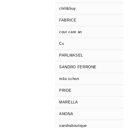
chill&buy
FABRICE
cour care an
Cs
PARLMASEL
SANDRO FERRONE
mila schon
PRIDE
MARELLA
ANONA
sandraboutique