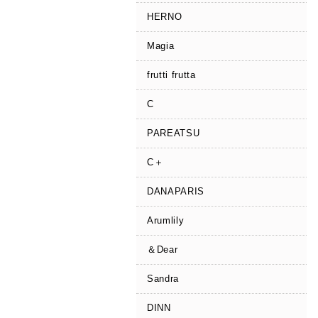
HERNO
Magia
frutti frutta
C
PAREATSU
C＋
DANAPARIS
Arumlily
＆Dear
Sandra
DINN