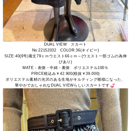
DUAL VIEW スカート
No:22152032 COLOR:36(ネイビー)
SIZE:40(9号)着丈79ｃｍウエスト66ｃｍ～(ウエスト一部ゴムの為伸
びあり)
MATE：表側・中綿・裏側 ポリエステル100％
PRICE税込み￥42.900(税抜￥39.000)
ポリエステル素材の光沢のある生地がキルティング模様になった、
華やかでおしゃれなDUAL VIEWらしいスカートです