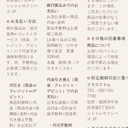
区赤坂2丁目4-5
する場合がござい
銀行振込みでのお
シャトレサクシー
ます。この場合、
支払い
ズ 1F
ご注文いただいた
お支払金額＝商品
商品の在庫がなく
代金+送料
ご用意できない場
銀行振込み、佐川
振込手数料はお客
合がございます。
急便e-コレクトサ
様ご負担
ービス（現金、ク
[お振り込み口座]
レジット、デビッ
福岡銀行 けやき
商品について
ト）にて代金引き
通り支店 普通
お使いのパソコン
換御利用頂けま
328541
環境によって色味
す。尚、手数料は
名義 政岡 幸（マ
が若干変わる場合
お客様ご負担とな
サオカミユキ）
がございます。
ります。
代金引き換え（現
クラスファム
代引き（現金or
金・クレジット・
TEL：092-741-
クレジットorデ
デビット）でのお
7783
ビット）
支払い
住所：福岡市中央
商品到着時に代
お支払金額＝①商
区赤坂2丁目4-5
金（商品代金+消
品代金+②代金引
シャトレサクシー
費税+送料+代金
換手数料+③送料
ズ 1F
引き換え手数
料）をお支払下
代引手数料