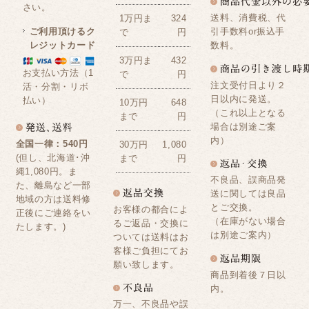
さい。
送料、消費税、代
1万円ま
324
ご利用頂けるク
引手数料or振込手
で
円
レジットカード
数料。
3万円ま
432
お支払い方法（1
で
円
注文受付日より２
活・分割・リボ
日以内に発送。
払い）
10万円
648
（これ以上となる
まで
円
場合は別途ご案
内）
全国一律：540円
30万円
1,080
(但し、北海道･沖
まで
円
縄1,080円。ま
不良品、誤商品発
た、離島など一部
送に関しては良品
地域の方は送料修
とご交換。
お客様の都合によ
正後にご連絡をい
（在庫がない場合
るご返品・交換に
たします。)
は別途ご案内）
ついては送料はお
客様ご負担にてお
願い致します。
商品到着後７日以
内。
万一、不良品や誤