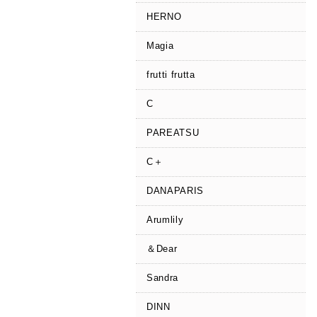
HERNO
Magia
frutti frutta
C
PAREATSU
C＋
DANAPARIS
Arumlily
＆Dear
Sandra
DINN