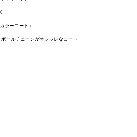
X
カラーコート♪
たボールチェーンがオシャレなコート