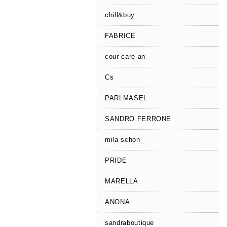
chill&buy
FABRICE
cour care an
Cs
PARLMASEL
SANDRO FERRONE
mila schon
PRIDE
MARELLA
ANONA
sandraboutique