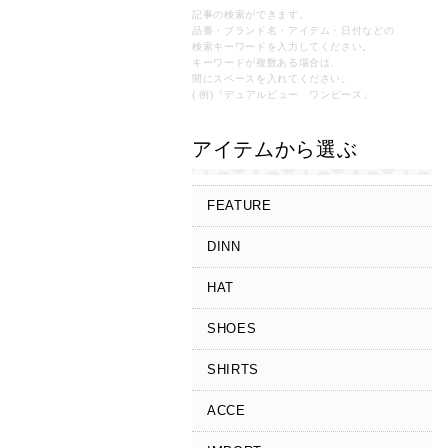
記事の検索ができます。
品番・ブランド名・アイテム・日付などの
検索キーワードを入力してください。
キーワードが複数ある場合は、
間にスペースを入れてください。
( 例)「デュアルビュー ワンピース」
アイテムから選ぶ
FEATURE
DINN
HAT
SHOES
SHIRTS
ACCE