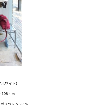
ト
(オフホワイト)
ト108ｃｍ
％ポリウレタン5％