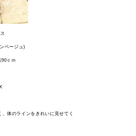
ース
リネンベージュ)
幅90ｃｍ
X
く、体のラインをきれいに見せてく