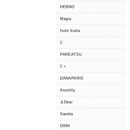
HERNO
Magia
frutti frutta
C
PAREATSU
C＋
DANAPARIS
Arumlily
＆Dear
Sandra
DINN