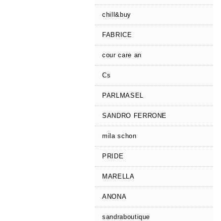
chill&buy
FABRICE
cour care an
Cs
PARLMASEL
SANDRO FERRONE
mila schon
PRIDE
MARELLA
ANONA
sandraboutique