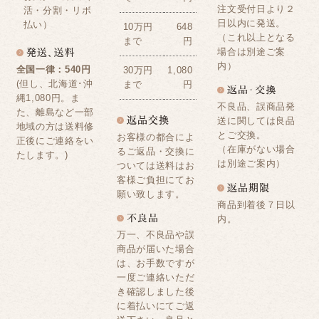
注文受付日より２
活・分割・リボ
日以内に発送。
払い）
10万円
648
（これ以上となる
まで
円
場合は別途ご案
内）
全国一律：540円
30万円
1,080
(但し、北海道･沖
まで
円
縄1,080円。ま
不良品、誤商品発
た、離島など一部
送に関しては良品
地域の方は送料修
とご交換。
お客様の都合によ
正後にご連絡をい
（在庫がない場合
るご返品・交換に
たします。)
は別途ご案内）
ついては送料はお
客様ご負担にてお
願い致します。
商品到着後７日以
内。
万一、不良品や誤
商品が届いた場合
は、お手数ですが
一度ご連絡いただ
き確認しました後
に着払いにてご返