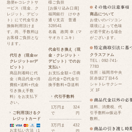
急便e-コレクトサ
様ご負担
ービス（現金、ク
[お振り込み口座]
レジット、デビッ
福岡銀行 けやき
商品について
ト）にて代金引き
通り支店 普通
お使いのパソコン
換御利用頂けま
328541
環境によって色味
す。尚、手数料は
名義 政岡 幸（マ
が若干変わる場合
お客様ご負担とな
サオカミユキ）
がございます。
ります。
代金引き換え（現
クラスファム
代引き（現金or
金・クレジット・
TEL：092-741-
クレジットorデ
デビット）でのお
7783
ビット）
支払い
住所：福岡市中央
商品到着時に代
お支払金額＝①商
区赤坂2丁目4-5
金（商品代金+消
品代金+②代金引
シャトレサクシー
費税+送料+代金
換手数料+③送料
ズ 1F
引き換え手数
料）をお支払下
代引手数料
さい。
送料、消費税、代
1万円ま
324
ご利用頂けるク
引手数料or振込手
で
円
レジットカード
数料。
3万円ま
432
お支払い方法（1
で
円