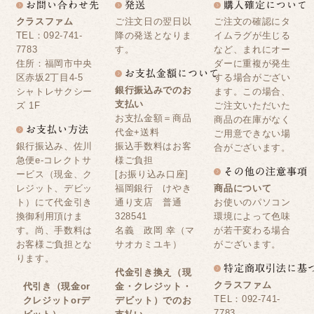
クラスファム
ご注文日の翌日以
ご注文の確認にタ
TEL：092-741-
降の発送となりま
イムラグが生じる
7783
す。
など、まれにオー
住所：福岡市中央
ダーに重複が発生
区赤坂2丁目4-5
する場合がござい
銀行振込みでのお
シャトレサクシー
ます。この場合、
支払い
ズ 1F
ご注文いただいた
お支払金額＝商品
商品の在庫がなく
代金+送料
ご用意できない場
銀行振込み、佐川
振込手数料はお客
合がございます。
急便e-コレクトサ
様ご負担
ービス（現金、ク
[お振り込み口座]
レジット、デビッ
福岡銀行 けやき
商品について
ト）にて代金引き
通り支店 普通
お使いのパソコン
換御利用頂けま
328541
環境によって色味
す。尚、手数料は
名義 政岡 幸（マ
が若干変わる場合
お客様ご負担とな
サオカミユキ）
がございます。
ります。
代金引き換え（現
クラスファム
代引き（現金or
金・クレジット・
TEL：092-741-
クレジットorデ
デビット）でのお
7783