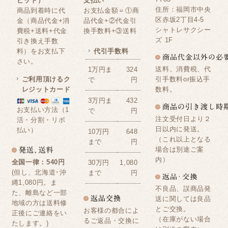
ビット）
支払い
住所：福岡市中央
商品到着時に代
お支払金額＝①商
区赤坂2丁目4-5
金（商品代金+消
品代金+②代金引
シャトレサクシー
費税+送料+代金
換手数料+③送料
ズ 1F
引き換え手数
料）をお支払下
代引手数料
さい。
送料、消費税、代
1万円ま
324
ご利用頂けるク
引手数料or振込手
で
円
レジットカード
数料。
3万円ま
432
お支払い方法（1
で
円
注文受付日より２
活・分割・リボ
日以内に発送。
払い）
10万円
648
（これ以上となる
まで
円
場合は別途ご案
内）
全国一律：540円
30万円
1,080
(但し、北海道･沖
まで
円
縄1,080円。ま
不良品、誤商品発
た、離島など一部
送に関しては良品
地域の方は送料修
とご交換。
お客様の都合によ
正後にご連絡をい
（在庫がない場合
るご返品・交換に
たします。)