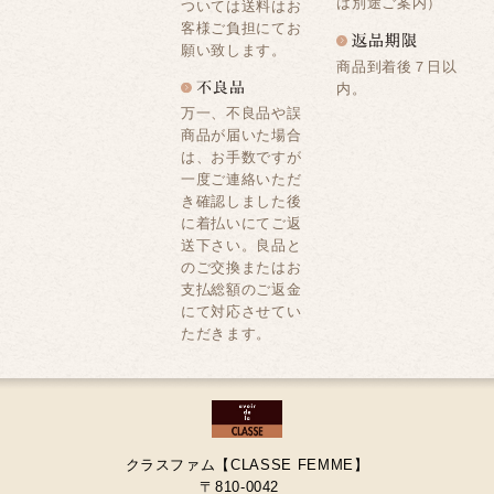
は別途ご案内）
ついては送料はお
客様ご負担にてお
願い致します。
商品到着後７日以
内。
万一、不良品や誤
商品が届いた場合
は、お手数ですが
一度ご連絡いただ
き確認しました後
に着払いにてご返
送下さい。良品と
のご交換またはお
支払総額のご返金
にて対応させてい
ただきます。
クラスファム【CLASSE FEMME】
〒810-0042