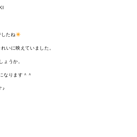
KI
でしたね
きれいに映えていました。
しょうか。
になります＾＾
す♪