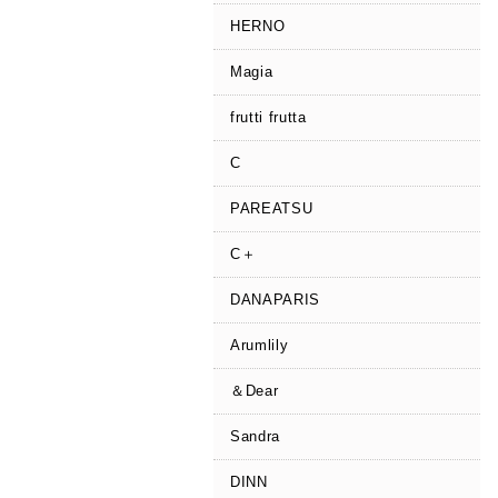
HERNO
Magia
frutti frutta
C
PAREATSU
C＋
DANAPARIS
Arumlily
＆Dear
Sandra
DINN