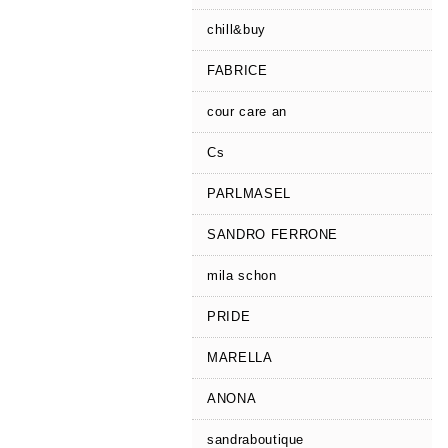
chill&buy
FABRICE
cour care an
Cs
PARLMASEL
SANDRO FERRONE
mila schon
PRIDE
MARELLA
ANONA
sandraboutique