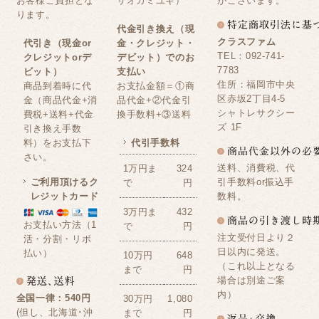
お客様ご負担とな
サオカミユキ）
がございます。
ります。
代金引き換え（現
クラスファム
代引き（現金or
金・クレジット・
TEL：092-741-
クレジットorデ
デビット）でのお
7783
ビット）
支払い
住所：福岡市中央
商品到着時に代
お支払金額＝①商
区赤坂2丁目4-5
金（商品代金+消
品代金+②代金引
シャトレサクシー
費税+送料+代金
換手数料+③送料
ズ 1F
引き換え手数
料）をお支払下
代引手数料
さい。
送料、消費税、代
1万円ま
324
ご利用頂けるク
引手数料or振込手
で
円
レジットカード
数料。
3万円ま
432
お支払い方法（1
で
円
注文受付日より２
活・分割・リボ
日以内に発送。
払い）
10万円
648
（これ以上となる
まで
円
場合は別途ご案
内）
全国一律：540円
30万円
1,080
(但し、北海道･沖
まで
円