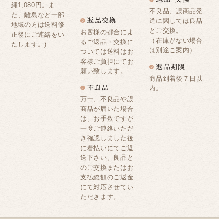
縄1,080円。ま
不良品、誤商品発
た、離島など一部
送に関しては良品
地域の方は送料修
とご交換。
お客様の都合によ
正後にご連絡をい
（在庫がない場合
るご返品・交換に
たします。)
は別途ご案内）
ついては送料はお
客様ご負担にてお
願い致します。
商品到着後７日以
内。
万一、不良品や誤
商品が届いた場合
は、お手数ですが
一度ご連絡いただ
き確認しました後
に着払いにてご返
送下さい。良品と
のご交換またはお
支払総額のご返金
にて対応させてい
ただきます。