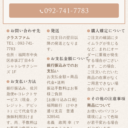
クラスファム
ご注文日の翌日以
ご注文の確認にタ
TEL：092-741-
降の発送となりま
イムラグが生じる
7783
す。
など、まれにオー
住所：福岡市中央
ダーに重複が発生
区赤坂2丁目4-5
する場合がござい
銀行振込みでのお
シャトレサクシー
ます。この場合、
支払い
ズ 1F
ご注文いただいた
お支払金額＝商品
商品の在庫がなく
代金+送料
ご用意できない場
銀行振込み、佐川
振込手数料はお客
合がございます。
急便e-コレクトサ
様ご負担
ービス（現金、ク
[お振り込み口座]
レジット、デビッ
福岡銀行 けやき
商品について
ト）にて代金引き
通り支店 普通
お使いのパソコン
換御利用頂けま
328541
環境によって色味
す。尚、手数料は
名義 政岡 幸（マ
が若干変わる場合