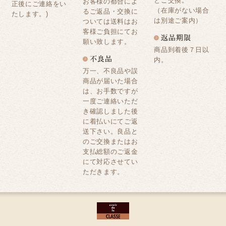
とご交換。
お客様の都合によ
正後にご連絡をい
（在庫がない場合
るご返品・交換に
たします。)
は別途ご案内）
ついては送料はお
客様ご負担にてお
願い致します。
商品到着後７日以
内。
万一、不良品や誤
商品が届いた場合
は、お手数ですが
一度ご連絡いただ
き確認しました後
に着払いにてご返
送下さい。良品と
のご交換またはお
支払総額のご返金
にて対応させてい
ただきます。