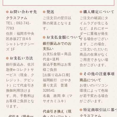
クラスファム
ご注文日の翌日以
ご注文の確認にタ
TEL：092-741-
降の発送となりま
イムラグが生じる
7783
す。
など、まれにオー
住所：福岡市中央
ダーに重複が発生
区赤坂2丁目4-5
する場合がござい
銀行振込みでのお
シャトレサクシー
ます。この場合、
支払い
ズ 1F
ご注文いただいた
お支払金額＝商品
商品の在庫がなく
代金+送料
ご用意できない場
銀行振込み、佐川
振込手数料はお客
合がございます。
急便e-コレクトサ
様ご負担
ービス（現金、ク
[お振り込み口座]
レジット、デビッ
福岡銀行 けやき
商品について
ト）にて代金引き
通り支店 普通
お使いのパソコン
換御利用頂けま
328541
環境によって色味
す。尚、手数料は
名義 政岡 幸（マ
が若干変わる場合
お客様ご負担とな
サオカミユキ）
がございます。
ります。
代金引き換え（現
クラスファム
代引き（現金or
金・クレジット・