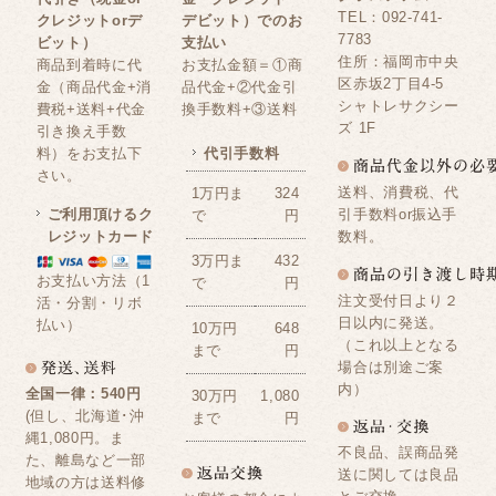
TEL：092-741-
クレジットorデ
デビット）でのお
7783
ビット）
支払い
住所：福岡市中央
商品到着時に代
お支払金額＝①商
区赤坂2丁目4-5
金（商品代金+消
品代金+②代金引
シャトレサクシー
費税+送料+代金
換手数料+③送料
ズ 1F
引き換え手数
料）をお支払下
代引手数料
さい。
送料、消費税、代
1万円ま
324
ご利用頂けるク
引手数料or振込手
で
円
レジットカード
数料。
3万円ま
432
お支払い方法（1
で
円
注文受付日より２
活・分割・リボ
日以内に発送。
払い）
10万円
648
（これ以上となる
まで
円
場合は別途ご案
内）
全国一律：540円
30万円
1,080
(但し、北海道･沖
まで
円
縄1,080円。ま
不良品、誤商品発
た、離島など一部
送に関しては良品
地域の方は送料修