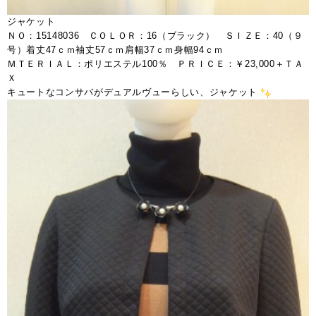
ジャケット
ＮＯ：15148036 ＣＯＬＯＲ：16（ブラック） ＳＩＺＥ：40（９
号）着丈47ｃｍ袖丈57ｃｍ肩幅37ｃｍ身幅94ｃｍ
ＭＴＥＲＩＡＬ：ポリエステル100％ ＰＲＩＣＥ：￥23,000＋ＴＡ
Ｘ
キュートなコンサバがデュアルヴューらしい、ジャケット