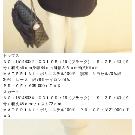
トップス
ＮＯ：15148032 ＣＯＬＯＲ：16（ブラック） ＳＩＺＥ：40（９
号）着丈56ｃｍ身幅84ｃｍ肩幅３６ｃｍ袖丈56ｃｍ
ＭＡＴＥＲＩＡＬ：ポリエステル100％ 別布 リヨセル70％綿
30％ レース 綿76％ナイロン24％
ＰＲＩＣＥ：￥39,000＋ＴＡＸ
スカート
ＮＯ：15148034 ＣＯＬＯＲ：16（ブラック） ＳＩＺＥ：40（９
号）着丈45ｃｍウエスト72ｃｍ
ＭＡＴＥＲＩＡＬ：ポリエステル100％ ＰＲＩＣＥ：￥21,000＋Ｔ
ＡＸ