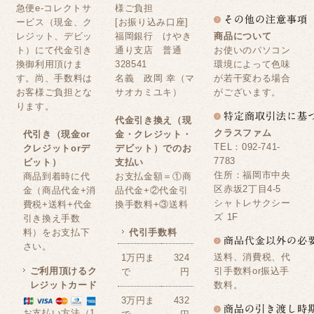
急便e-コレクトサ
様ご負担
ービス（現金、ク
[お振り込み口座]
レジット、デビッ
福岡銀行 けやき
商品について
ト）にて代金引き
通り支店 普通
お使いのパソコン
換御利用頂けま
328541
環境によって色味
す。尚、手数料は
名義 政岡 幸（マ
が若干変わる場合
お客様ご負担とな
サオカミユキ）
がございます。
ります。
代金引き換え（現
クラスファム
代引き（現金or
金・クレジット・
TEL：092-741-
クレジットorデ
デビット）でのお
7783
ビット）
支払い
住所：福岡市中央
商品到着時に代
お支払金額＝①商
区赤坂2丁目4-5
金（商品代金+消
品代金+②代金引
シャトレサクシー
費税+送料+代金
換手数料+③送料
ズ 1F
引き換え手数
料）をお支払下
代引手数料
さい。
送料、消費税、代
1万円ま
324
ご利用頂けるク
引手数料or振込手
で
円
レジットカード
数料。
3万円ま
432
お支払い方法（1