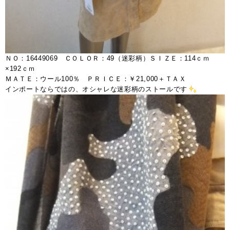
ＮＯ：16449069 ＣＯＬＯＲ：49（迷彩柄）ＳＩＺＥ：114ｃｍ
×192ｃｍ
ＭＡＴＥ：ウール100％ ＰＲＩＣＥ：￥21,000＋ＴＡＸ
インポートならではの、オシャレな迷彩柄のストールです