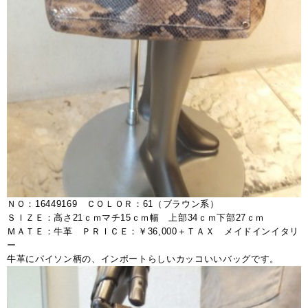
ＮＯ：16449169 ＣＯＬＯＲ：61（ブラウン系）
ＳＩＺＥ：高さ21ｃｍマチ15ｃｍ幅 上部34ｃｍ下部27ｃｍ
ＭＡＴＥ：牛革 ＰＲＩＣＥ：￥36,000＋ＴＡＸ メイドインイタリ
ー
牛革にパイソン柄の、インポートらしいカッコいいバッグです。