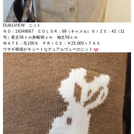
DUALVIEW ニット
ＮＯ：16348067 ＣＯＬＯＲ：69（キャメル）ＳＩＺＥ：42（11
号）着丈56ｃｍ身幅96ｃｍ 袖丈56ｃｍ
ＭＡＴＥ：毛100％ ＰＲＩＣＥ：￥23,000＋ＴＡＸ
ウサギ模様がキュートなデュアルヴューのニット