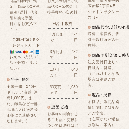
住所：福岡市中央
商品到着時に代
お支払金額＝①商
区赤坂2丁目4-5
金（商品代金+消
品代金+②代金引
シャトレサクシー
費税+送料+代金
換手数料+③送料
ズ 1F
引き換え手数
料）をお支払下
代引手数料
さい。
送料、消費税、代
1万円ま
324
ご利用頂けるク
引手数料or振込手
で
円
レジットカード
数料。
3万円ま
432
お支払い方法（1
で
円
注文受付日より２
活・分割・リボ
日以内に発送。
払い）
10万円
648
（これ以上となる
まで
円
場合は別途ご案
内）
全国一律：540円
30万円
1,080
(但し、北海道･沖
まで
円
縄1,080円。ま
不良品、誤商品発
た、離島など一部
送に関しては良品
地域の方は送料修
とご交換。
お客様の都合によ
正後にご連絡をい
（在庫がない場合
るご返品・交換に
たします。)
は別途ご案内）
ついては送料はお