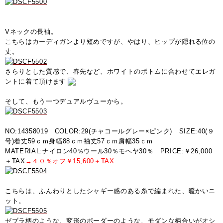
Vネックの長袖。
こちらはカーディガンより短めですが、やはり、ヒップが隠れる位の
丈。
さらりとした質感で、春先など、ホワイトのボトムに合わせてエレガ
ントに着て頂けます
そして、もう一つデュアルヴューから。
NO:14358019 COLOR:29(チャコールグレー×ピンク) SIZE:40(９
号)着丈59ｃｍ身幅88ｃｍ袖丈57ｃｍ肩幅35ｃｍ
MATERIAL:ナイロン40％ウール30％モヘヤ30％ PRICE:￥26,000
＋TAX
→４０％オフ￥15,600＋TAX
こちらは、ふんわりとしたシャギー感のある糸で編まれた、暖かいニ
ット。
ゼブラ柄のような、変形のボーダーのような、モダンな柄合いがオシ