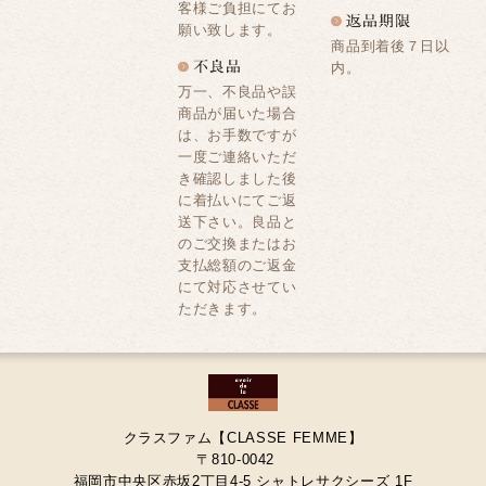
客様ご負担にてお
願い致します。
商品到着後７日以
内。
万一、不良品や誤
商品が届いた場合
は、お手数ですが
一度ご連絡いただ
き確認しました後
に着払いにてご返
送下さい。良品と
のご交換またはお
支払総額のご返金
にて対応させてい
ただきます。
クラスファム【CLASSE FEMME】
〒810-0042
福岡市中央区赤坂2丁目4-5 シャトレサクシーズ 1F