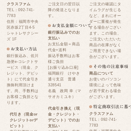
クラスファム
ご注文日の翌日以
ご注文の確認にタ
TEL：092-741-
降の発送となりま
イムラグが生じる
7783
す。
など、まれにオー
住所：福岡市中央
ダーに重複が発生
区赤坂2丁目4-5
する場合がござい
銀行振込みでのお
シャトレサクシー
ます。この場合、
支払い
ズ 1F
ご注文いただいた
お支払金額＝商品
商品の在庫がなく
代金+送料
ご用意できない場
銀行振込み、佐川
振込手数料はお客
合がございます。
急便e-コレクトサ
様ご負担
ービス（現金、ク
[お振り込み口座]
レジット、デビッ
福岡銀行 けやき
商品について
ト）にて代金引き
通り支店 普通
お使いのパソコン
換御利用頂けま
328541
環境によって色味
す。尚、手数料は
名義 政岡 幸（マ
が若干変わる場合
お客様ご負担とな
サオカミユキ）
がございます。
ります。
代金引き換え（現
クラスファム
代引き（現金or
金・クレジット・
TEL：092-741-
クレジットorデ
デビット）でのお
7783
ビット）
支払い