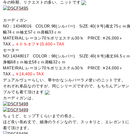
今の時期、リクエストの多い、ニットです
カーディガン
NO：14348016 COLOR:98(シルバー) SiZE:40(９号)着丈75ｃｍ身
幅74ｃｍ袖丈57ｃｍ肩幅33ｃｍ
MATERIAL:レーヨン70％ポリエステル30％ PRICE:￥26,000＋
TAX
→４０％オフ￥15,600＋TAX
セーター
NO:14348017 COLOR：98(シルバー) SIZE:40(９号)着丈66.5ｃｍ
身幅68ｃｍ袖丈58ｃｍ肩幅32ｃｍ
MATEIRAL:レーヨン70％ポリエステル30％ PRICE:￥24,000＋
TAX
→￥14,400＋TAX
デュアルヴューらしい、華やかなシルバーラメ使いのニットです。
それぞれ単品なのですが、同じシリーズですので、もちろんアンサン
ブルでも着て頂けます
カーディガンは、
ちょうど、ヒップ下くらいまでの長さ。
ほど良い長め丈で、細身のラインなので、スッキリと、エレガントに
着て頂けます。