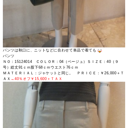
パンツは秋口に、ニットなどに合わせて単品で着ても
パンツ
ＮＯ：15124014 ＣＯＬＯＲ：04（ベージュ）ＳＩＺＥ：40（９
号）総丈91ｃｍ股下68ｃｍウエスト76ｃｍ
ＭＡＴＥＲＩＡＬ：ジャケットと同じ。 ＰＲＩＣＥ：￥26,000＋Ｔ
ＡＸ
→40％オフ￥15,600＋ＴＡＸ