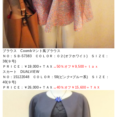
ブラウス Coombマント風ブラウス
ＮＯ：ＳＢ-57383 ＣＯＬＯＲ：０２(オフホワイト) ＳＩＺＥ：
38(９号)
ＰＲＩＣＥ：￥19,000＋ＴＡＸ
→50％オフ￥9,500＋ｔａｘ
スカート DUALVIEW
ＮＯ：15122048 ＣＯＬＯＲ：59(ピンク×ブルー系) ＳＩＺＥ：
40(９号)
ＰＲＩＣＥ：￥26,000＋ＴＡＸ
→40％オフ￥15,600＋ＴＡＸ