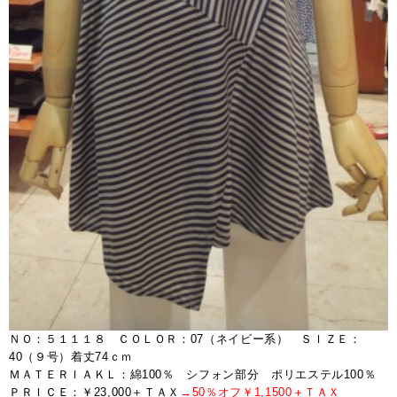
ＮＯ：５１１１８ ＣＯＬＯＲ：07（ネイビー系） ＳＩＺＥ：
40（９号）着丈74ｃｍ
ＭＡＴＥＲＩＡＫＬ：綿100％ シフォン部分 ポリエステル100％
ＰＲＩＣＥ：￥23,000＋ＴＡＸ
→50％オフ￥1,1500＋ＴＡＸ