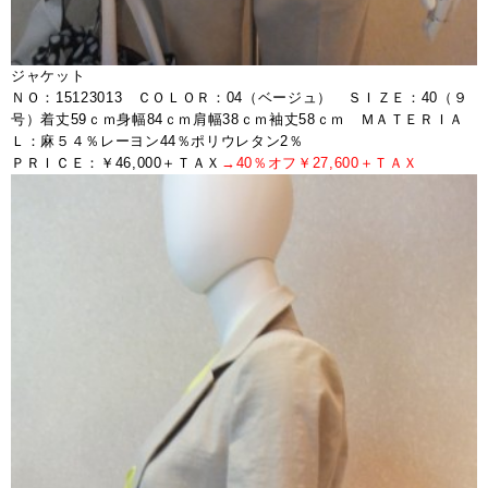
ジャケット
ＮＯ：15123013 ＣＯＬＯＲ：04（ベージュ） ＳＩＺＥ：40（９
号）着丈59ｃｍ身幅84ｃｍ肩幅38ｃｍ袖丈58ｃｍ ＭＡＴＥＲＩＡ
Ｌ：麻５４％レーヨン44％ポリウレタン2％
ＰＲＩＣＥ：￥46,000＋ＴＡＸ
→40％オフ￥27,600＋ＴＡＸ