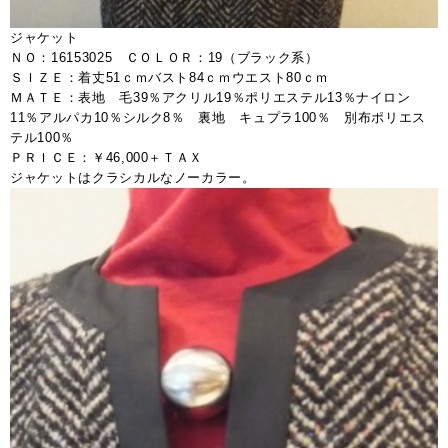
ジャケット
ＮＯ：16153025 ＣＯＬＯＲ：19（ブラック系）
ＳＩＺＥ：着丈51ｃｍバスト84ｃｍウエスト80ｃｍ
ＭＡＴＥ：表地 毛39％アクリル19％ポリエステル13％ナイロン
11％アルパカ10％シルク8％ 裏地 キュプラ100％ 別布ポリエス
テル100％
ＰＲＩＣＥ：￥46,000＋ＴＡＸ
ジャケットはクラシカルなノーカラー。