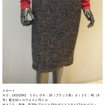
スカート
ＮＯ：16152042 ＣＯＬＯＲ：19（ブラック系）ＳＩＺＥ：40（9
号）着丈64ｃｍウエスト70ｃｍ
ＭＡＴＥ：表地 毛39％アクリル19％ポリエステル13％ナイロン