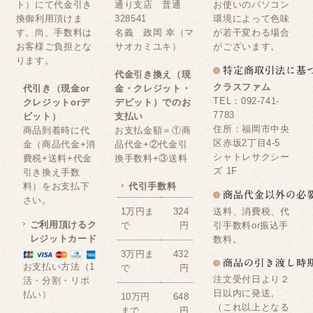
ト）にて代金引き
通り支店 普通
お使いのパソコン
換御利用頂けま
328541
環境によって色味
す。尚、手数料は
名義 政岡 幸（マ
が若干変わる場合
お客様ご負担とな
サオカミユキ）
がございます。
ります。
代金引き換え（現
クラスファム
代引き（現金or
金・クレジット・
TEL：092-741-
クレジットorデ
デビット）でのお
7783
ビット）
支払い
住所：福岡市中央
商品到着時に代
お支払金額＝①商
区赤坂2丁目4-5
金（商品代金+消
品代金+②代金引
シャトレサクシー
費税+送料+代金
換手数料+③送料
ズ 1F
引き換え手数
料）をお支払下
代引手数料
さい。
送料、消費税、代
1万円ま
324
ご利用頂けるク
引手数料or振込手
で
円
レジットカード
数料。
3万円ま
432
お支払い方法（1
で
円
注文受付日より２
活・分割・リボ
日以内に発送。
払い）
10万円
648
（これ以上となる
まで
円