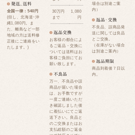
場合は別途ご案
内）
全国一律：540円
30万円
1,080
(但し、北海道･沖
まで
円
縄1,080円。ま
不良品、誤商品発
た、離島など一部
送に関しては良品
地域の方は送料修
とご交換。
お客様の都合によ
正後にご連絡をい
（在庫がない場合
るご返品・交換に
たします。)
は別途ご案内）
ついては送料はお
客様ご負担にてお
願い致します。
商品到着後７日以
内。
万一、不良品や誤
商品が届いた場合
は、お手数ですが
一度ご連絡いただ
き確認しました後
に着払いにてご返
送下さい。良品と
のご交換またはお
支払総額のご返金