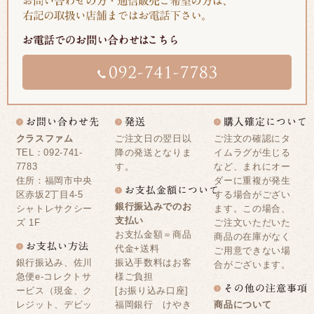
クラスファム
ご注文日の翌日以
ご注文の確認にタ
TEL：092-741-
降の発送となりま
イムラグが生じる
7783
す。
など、まれにオー
住所：福岡市中央
ダーに重複が発生
区赤坂2丁目4-5
する場合がござい
銀行振込みでのお
シャトレサクシー
ます。この場合、
支払い
ズ 1F
ご注文いただいた
お支払金額＝商品
商品の在庫がなく
代金+送料
ご用意できない場
銀行振込み、佐川
振込手数料はお客
合がございます。
急便e-コレクトサ
様ご負担
ービス（現金、ク
[お振り込み口座]
レジット、デビッ
福岡銀行 けやき
商品について