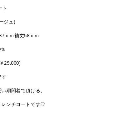
ート
ベージュ)
幅37ｃｍ袖丈58ｃｍ
0％
29.000)
です
長い期間着て頂ける、
トレンチコートです♡