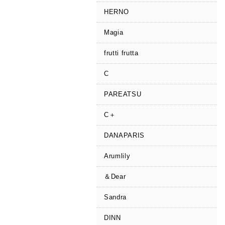
HERNO
Magia
frutti frutta
C
PAREATSU
C＋
DANAPARIS
Arumlily
＆Dear
Sandra
DINN