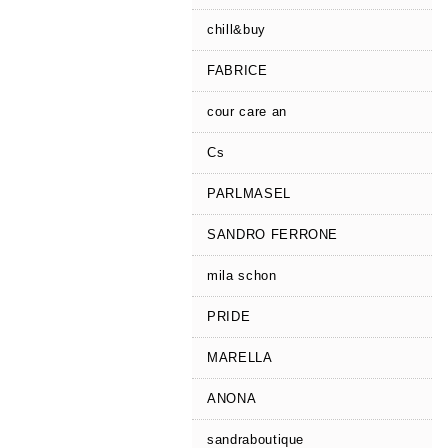
chill&buy
FABRICE
cour care an
Cs
PARLMASEL
SANDRO FERRONE
mila schon
PRIDE
MARELLA
ANONA
sandraboutique