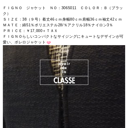
ＦＩＧＮＯ ジャケット ＮＯ：3065011 ＣＯＬＯＲ：Ｂ（ブラッ
ク）
ＳＩＺＥ：38（９号）着丈46ｃｍ身幅80ｃｍ肩幅36ｃｍ袖丈42ｃｍ
ＭＡＴＥ：綿51％ポリエステル28/％アクリル18％ナイロン3％
ＰＲＩＣＥ：￥17,000＋ＴＡＸ
ＦＩＧＮＯらしいコンパクトなサイジングにキュートなデザインが可
愛い、ボレロジャケット