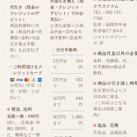
代金引き換え（現
クラスファム
代引き（現金or
金・クレジット・
TEL：092-741-
クレジットorデ
デビット）でのお
7783
ビット）
支払い
住所：福岡市中央
商品到着時に代
お支払金額＝①商
区赤坂2丁目4-5
金（商品代金+消
品代金+②代金引
シャトレサクシー
費税+送料+代金
換手数料+③送料
ズ 1F
引き換え手数
料）をお支払下
代引手数料
さい。
送料、消費税、代
1万円ま
324
ご利用頂けるク
引手数料or振込手
で
円
レジットカード
数料。
3万円ま
432
お支払い方法（1
で
円
注文受付日より２
活・分割・リボ
日以内に発送。
払い）
10万円
648
（これ以上となる
まで
円
場合は別途ご案
内）
全国一律：540円
30万円
1,080
(但し、北海道･沖
まで
円
縄1,080円。ま
不良品、誤商品発
た、離島など一部