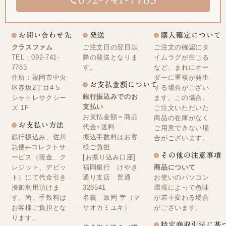
クラスファム
ご注文日の翌日以
ご注文の確認にタ
TEL：092-741-
降の発送となりま
イムラグが生じる
7783
す。
など、まれにオー
住所：福岡市中央
ダーに重複が発生
区赤坂2丁目4-5
する場合がござい
銀行振込みでのお
シャトレサクシー
ます。この場合、
支払い
ズ 1F
ご注文いただいた
お支払金額＝商品
商品の在庫がなく
代金+送料
ご用意できない場
銀行振込み、佐川
振込手数料はお客
合がございます。
急便e-コレクトサ
様ご負担
ービス（現金、ク
[お振り込み口座]
レジット、デビッ
福岡銀行 けやき
商品について
ト）にて代金引き
通り支店 普通
お使いのパソコン
換御利用頂けま
328541
環境によって色味
す。尚、手数料は
名義 政岡 幸（マ
が若干変わる場合
お客様ご負担とな
サオカミユキ）
がございます。
ります。