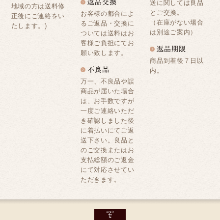
送に関しては良品
地域の方は送料修
とご交換。
お客様の都合によ
正後にご連絡をい
（在庫がない場合
るご返品・交換に
たします。)
は別途ご案内）
ついては送料はお
客様ご負担にてお
願い致します。
商品到着後７日以
内。
万一、不良品や誤
商品が届いた場合
は、お手数ですが
一度ご連絡いただ
き確認しました後
に着払いにてご返
送下さい。良品と
のご交換またはお
支払総額のご返金
にて対応させてい
ただきます。