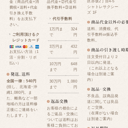
区赤坂2丁目4-5
金（商品代金+消
品代金+②代金引
シャトレサクシー
費税+送料+代金
換手数料+③送料
ズ 1F
引き換え手数
料）をお支払下
代引手数料
さい。
送料、消費税、代
1万円ま
324
ご利用頂けるク
引手数料or振込手
で
円
レジットカード
数料。
3万円ま
432
お支払い方法（1
で
円
注文受付日より２
活・分割・リボ
日以内に発送。
払い）
10万円
648
（これ以上となる
まで
円
場合は別途ご案
内）
全国一律：540円
30万円
1,080
(但し、北海道･沖
まで
円
縄1,080円。ま
不良品、誤商品発
た、離島など一部
送に関しては良品
地域の方は送料修
とご交換。
お客様の都合によ
正後にご連絡をい
（在庫がない場合
るご返品・交換に
たします。)
は別途ご案内）
ついては送料はお
客様ご負担にてお