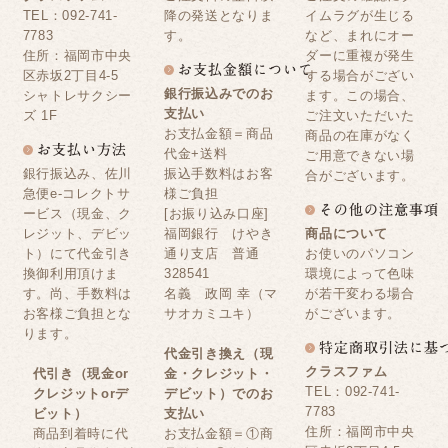
TEL：092-741-
降の発送となりま
イムラグが生じる
7783
す。
など、まれにオー
住所：福岡市中央
ダーに重複が発生
区赤坂2丁目4-5
する場合がござい
銀行振込みでのお
シャトレサクシー
ます。この場合、
支払い
ズ 1F
ご注文いただいた
お支払金額＝商品
商品の在庫がなく
代金+送料
ご用意できない場
銀行振込み、佐川
振込手数料はお客
合がございます。
急便e-コレクトサ
様ご負担
ービス（現金、ク
[お振り込み口座]
レジット、デビッ
福岡銀行 けやき
商品について
ト）にて代金引き
通り支店 普通
お使いのパソコン
換御利用頂けま
328541
環境によって色味
す。尚、手数料は
名義 政岡 幸（マ
が若干変わる場合
お客様ご負担とな
サオカミユキ）
がございます。
ります。
代金引き換え（現
クラスファム
代引き（現金or
金・クレジット・
TEL：092-741-
クレジットorデ
デビット）でのお
7783
ビット）
支払い
住所：福岡市中央
商品到着時に代
お支払金額＝①商