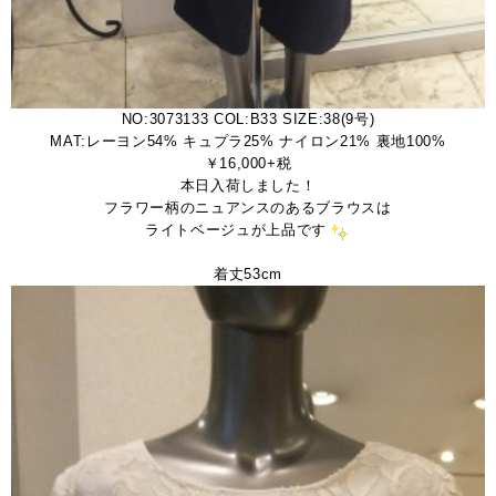
NO:3073133 COL:B33 SIZE:38(9号)
MAT:レーヨン54% キュプラ25% ナイロン21% 裏地100%
￥16,000+税
本日入荷しました！
フラワー柄のニュアンスのあるブラウスは
ライトベージュが上品です
。
着丈53cm