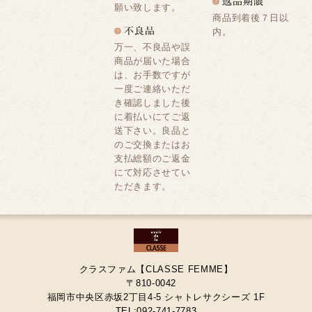
願い致します。
商品到着後７日以
内。
万一、不良品や誤
商品が届いた場合
は、お手数ですが
一度ご連絡いただ
き確認しました後
に着払いにてご返
送下さい。良品と
のご交換またはお
支払総額のご返金
にて対応させてい
ただきます。
クラスファム【CLASSE FEMME】
〒810-0042
福岡市中央区赤坂2丁目4-5 シャトレサクシーズ 1F
TEL:092-741-7783