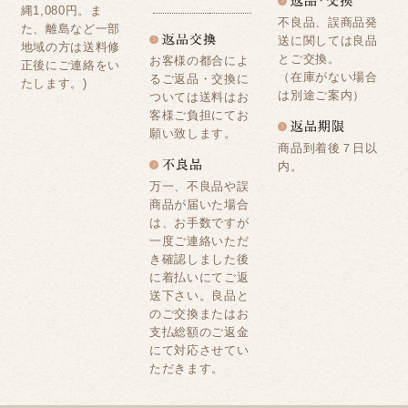
縄1,080円。ま
不良品、誤商品発
た、離島など一部
送に関しては良品
地域の方は送料修
とご交換。
お客様の都合によ
正後にご連絡をい
（在庫がない場合
るご返品・交換に
たします。)
は別途ご案内）
ついては送料はお
客様ご負担にてお
願い致します。
商品到着後７日以
内。
万一、不良品や誤
商品が届いた場合
は、お手数ですが
一度ご連絡いただ
き確認しました後
に着払いにてご返
送下さい。良品と
のご交換またはお
支払総額のご返金
にて対応させてい
ただきます。