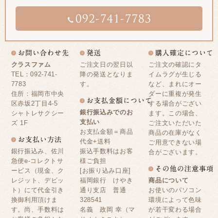
クラスファム
ご注文日の翌日以
ご注文の確認にタ
TEL：092-741-
降の発送となりま
イムラグが生じる
7783
す。
など、まれにオー
住所：福岡市中央
ダーに重複が発生
区赤坂2丁目4-5
する場合がござい
銀行振込みでのお
シャトレサクシー
ます。この場合、
支払い
ズ 1F
ご注文いただいた
お支払金額＝商品
商品の在庫がなく
代金+送料
ご用意できない場
銀行振込み、佐川
振込手数料はお客
合がございます。
急便e-コレクトサ
様ご負担
ービス（現金、ク
[お振り込み口座]
レジット、デビッ
福岡銀行 けやき
商品について
ト）にて代金引き
通り支店 普通
お使いのパソコン
換御利用頂けま
328541
環境によって色味
す。尚、手数料は
名義 政岡 幸（マ
が若干変わる場合