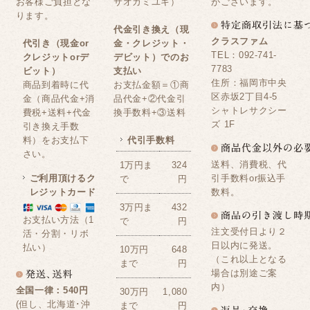
お客様ご負担とな
サオカミユキ）
がございます。
ります。
代金引き換え（現
クラスファム
代引き（現金or
金・クレジット・
TEL：092-741-
クレジットorデ
デビット）でのお
7783
ビット）
支払い
住所：福岡市中央
商品到着時に代
お支払金額＝①商
区赤坂2丁目4-5
金（商品代金+消
品代金+②代金引
シャトレサクシー
費税+送料+代金
換手数料+③送料
ズ 1F
引き換え手数
料）をお支払下
代引手数料
さい。
送料、消費税、代
1万円ま
324
ご利用頂けるク
引手数料or振込手
で
円
レジットカード
数料。
3万円ま
432
お支払い方法（1
で
円
注文受付日より２
活・分割・リボ
日以内に発送。
払い）
10万円
648
（これ以上となる
まで
円
場合は別途ご案
内）
全国一律：540円
30万円
1,080
(但し、北海道･沖
まで
円