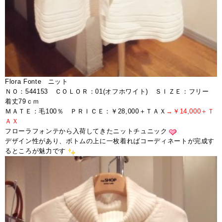
Flora Fonte ニット
ＮＯ：544153 ＣＯＬＯＲ：01(オフホワイト) ＳＩＺＥ：フリー
着丈79ｃｍ
ＭＡＴＥ：毛100％ ＰＲＩＣＥ：￥28,000＋ＴＡＸ
→￥14,000＋Ｔ
ＡＸ
フローラフォンテから入荷してきたニットチュニック
デザイン性があり、ボトムの上に一枚着ればコーディネートが完成す
るところが魅力です