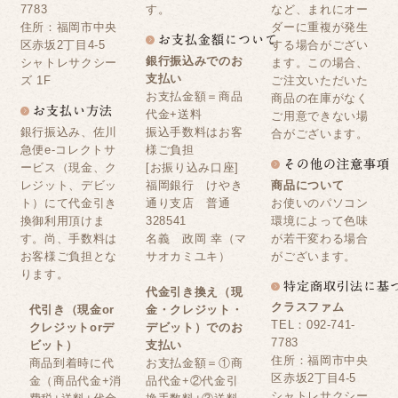
7783
す。
など、まれにオー
住所：福岡市中央
ダーに重複が発生
区赤坂2丁目4-5
する場合がござい
銀行振込みでのお
シャトレサクシー
ます。この場合、
支払い
ズ 1F
ご注文いただいた
お支払金額＝商品
商品の在庫がなく
代金+送料
ご用意できない場
銀行振込み、佐川
振込手数料はお客
合がございます。
急便e-コレクトサ
様ご負担
ービス（現金、ク
[お振り込み口座]
レジット、デビッ
福岡銀行 けやき
商品について
ト）にて代金引き
通り支店 普通
お使いのパソコン
換御利用頂けま
328541
環境によって色味
す。尚、手数料は
名義 政岡 幸（マ
が若干変わる場合
お客様ご負担とな
サオカミユキ）
がございます。
ります。
代金引き換え（現
クラスファム
代引き（現金or
金・クレジット・
TEL：092-741-
クレジットorデ
デビット）でのお
7783
ビット）
支払い
住所：福岡市中央
商品到着時に代
お支払金額＝①商
区赤坂2丁目4-5
金（商品代金+消
品代金+②代金引
シャトレサクシー