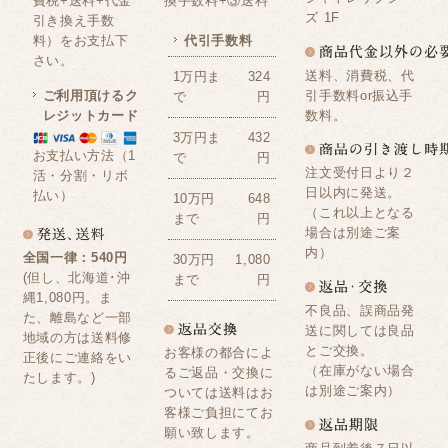
費税+送料+代金
換手数料+③送料
ズ 1F
引き換え手数
料）をお支払下
代引手数料
さい。
送料、消費税、代
1万円ま
324
ご利用頂けるク
引手数料or振込手
で
円
レジットカード
数料。
3万円ま
432
お支払い方法（1
で
円
注文受付日より２
活・分割・リボ
日以内に発送。
払い）
10万円
648
（これ以上となる
まで
円
場合は別途ご案
内）
全国一律：540円
30万円
1,080
(但し、北海道･沖
まで
円
縄1,080円。ま
不良品、誤商品発
た、離島など一部
送に関しては良品
地域の方は送料修
とご交換。
お客様の都合によ
正後にご連絡をい
（在庫がない場合
るご返品・交換に
たします。)
は別途ご案内）
ついては送料はお
客様ご負担にてお
願い致します。