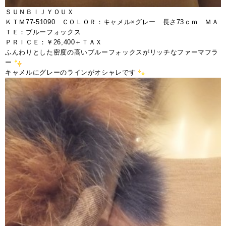
ＳＵＮＢＩＪＹＯＵＸ
ＫＴＭ77-51090 ＣＯＬＯＲ：キャメル×グレー 長さ73ｃｍ ＭＡ
ＴＥ：ブルーフォックス
ＰＲＩＣＥ：￥26,400＋ＴＡＸ
ふんわりとした密度の高いブルーフォックスがリッチなファーマフラ
ー
キャメルにグレーのラインがオシャレです