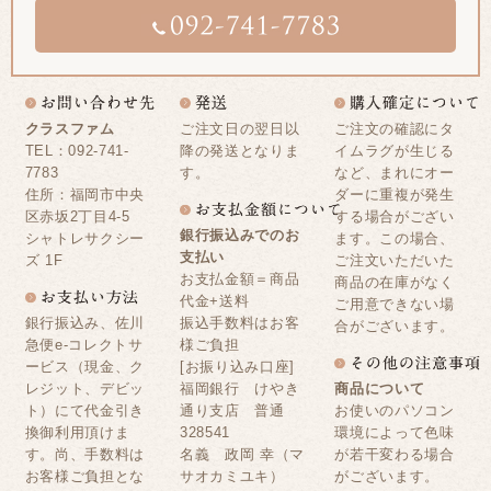
クラスファム
ご注文日の翌日以
ご注文の確認にタ
TEL：092-741-
降の発送となりま
イムラグが生じる
7783
す。
など、まれにオー
住所：福岡市中央
ダーに重複が発生
区赤坂2丁目4-5
する場合がござい
銀行振込みでのお
シャトレサクシー
ます。この場合、
支払い
ズ 1F
ご注文いただいた
お支払金額＝商品
商品の在庫がなく
代金+送料
ご用意できない場
銀行振込み、佐川
振込手数料はお客
合がございます。
急便e-コレクトサ
様ご負担
ービス（現金、ク
[お振り込み口座]
レジット、デビッ
福岡銀行 けやき
商品について
ト）にて代金引き
通り支店 普通
お使いのパソコン
換御利用頂けま
328541
環境によって色味
す。尚、手数料は
名義 政岡 幸（マ
が若干変わる場合
お客様ご負担とな
サオカミユキ）
がございます。