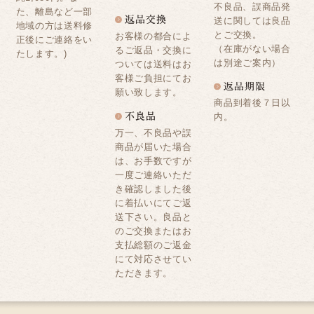
不良品、誤商品発
た、離島など一部
送に関しては良品
地域の方は送料修
とご交換。
お客様の都合によ
正後にご連絡をい
（在庫がない場合
るご返品・交換に
たします。)
は別途ご案内）
ついては送料はお
客様ご負担にてお
願い致します。
商品到着後７日以
内。
万一、不良品や誤
商品が届いた場合
は、お手数ですが
一度ご連絡いただ
き確認しました後
に着払いにてご返
送下さい。良品と
のご交換またはお
支払総額のご返金
にて対応させてい
ただきます。