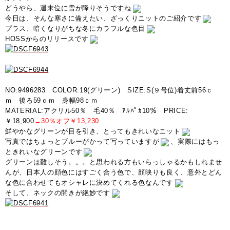
どうやら、週末位に雪が降りそうですね
今日は、そんな寒さに備えたい、ざっくりニットのご紹介です
プラス、暗くなりがちな冬にカラフルな色目
HOSSからのリリースです
NO:9496283 COLOR:19(グリーン) SIZE:S(９号位)着丈前56ｃ
ｍ 後ろ59ｃｍ 身幅98ｃｍ
MATERIAL:アクリル50％ 毛40％ ｱﾙﾊﾟｶ10％ PRICE:
￥18,900
→30％オフ￥13,230
鮮やかなグリーンが目を引き、とってもきれいなニット
写真ではちょっとブルーがかって写っていますが
、実際にはもっ
ときれいなグリーンです
グリーンは難しそう。。。と思われる方もいらっしゃるかもしれませ
んが、日本人の顔色にはすごく合う色で、顔映りも良く、意外とどん
な色に合わせてもオシャレに決めてくれる色なんです
そして、ネックの開きが絶妙です