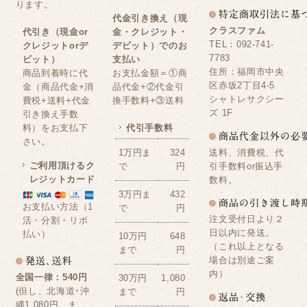
ります。
代金引き換え（現
クラスファム
代引き（現金or
金・クレジット・
TEL：092-741-
クレジットorデ
デビット）でのお
7783
ビット）
支払い
住所：福岡市中央
商品到着時に代
お支払金額＝①商
区赤坂2丁目4-5
金（商品代金+消
品代金+②代金引
シャトレサクシー
費税+送料+代金
換手数料+③送料
ズ 1F
引き換え手数
料）をお支払下
代引手数料
さい。
送料、消費税、代
1万円ま
324
ご利用頂けるク
引手数料or振込手
で
円
レジットカード
数料。
3万円ま
432
お支払い方法（1
で
円
注文受付日より２
活・分割・リボ
日以内に発送。
払い）
10万円
648
（これ以上となる
まで
円
場合は別途ご案
内）
全国一律：540円
30万円
1,080
(但し、北海道･沖
まで
円
縄1,080円。ま