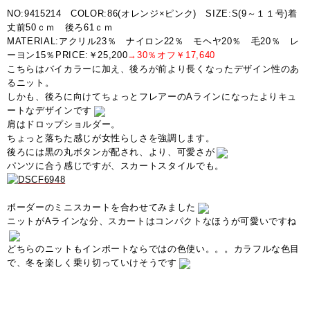
NO:9415214 COLOR:86(オレンジ×ピンク) SIZE:S(9～１１号)着
丈前50ｃｍ 後ろ61ｃｍ
MATERIAL:アクリル23％ ナイロン22％ モヘヤ20％ 毛20％ レ
ーヨン15％PRICE:￥25,200
→30％オフ￥17,640
こちらはバイカラーに加え、後ろが前より長くなったデザイン性のあ
るニット。
しかも、後ろに向けてちょっとフレアーのAラインになったよりキュ
ートなデザインです
肩はドロップショルダー。
ちょっと落ちた感じが女性らしさを強調します。
後ろには黒の丸ボタンが配され、より、可愛さが
パンツに合う感じですが、スカートスタイルでも。
ボーダーのミニスカートを合わせてみました
ニットがAラインな分、スカートはコンパクトなほうが可愛いですね
どちらのニットもインポートならではの色使い。。。カラフルな色目
で、冬を楽しく乗り切っていけそうです