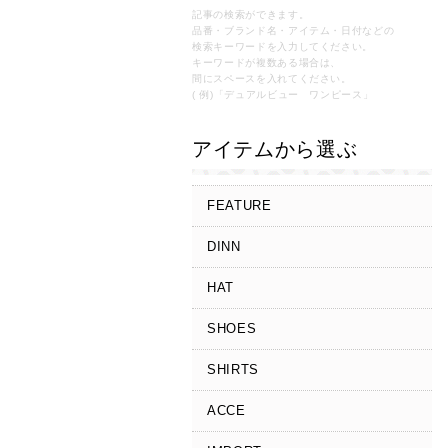
記事の検索ができます。
品番・ブランド名・アイテム・日付などの
検索キーワードを入力してください。
キーワードが複数ある場合は、
間にスペースを入れてください。
( 例)「デュアルビュー ワンピース」
アイテムから選ぶ
FEATURE
DINN
HAT
SHOES
SHIRTS
ACCE