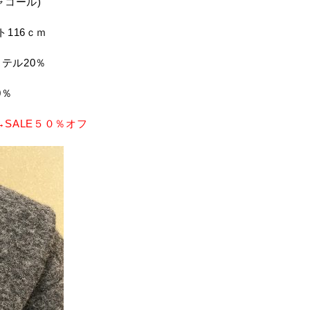
チャコール)
ト116ｃｍ
テル20％
0％
→SALE５０％オフ