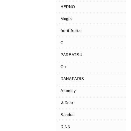
HERNO
Magia
frutti frutta
C
PAREATSU
C＋
DANAPARIS
Arumlily
＆Dear
Sandra
DINN