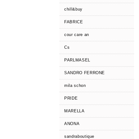
chill&buy
FABRICE
cour care an
Cs
PARLMASEL
SANDRO FERRONE
mila schon
PRIDE
MARELLA
ANONA
sandraboutique