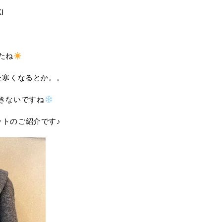
I
たね
た寒くなるとか。。
きないですね
ットのご紹介です♪