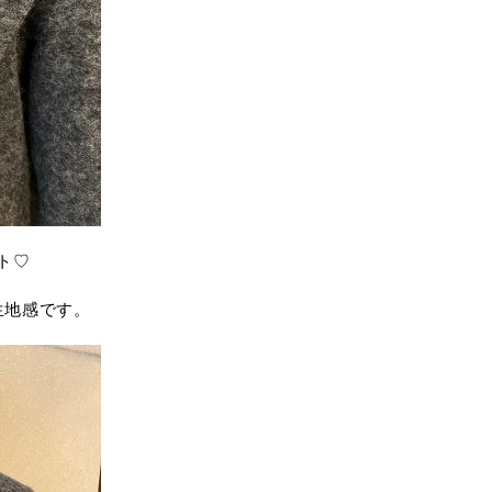
ト♡
生地感です。