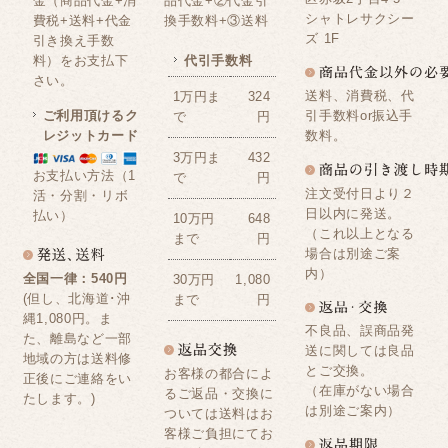
金（商品代金+消
品代金+②代金引
シャトレサクシー
費税+送料+代金
換手数料+③送料
ズ 1F
引き換え手数
料）をお支払下
代引手数料
さい。
送料、消費税、代
1万円ま
324
ご利用頂けるク
引手数料or振込手
で
円
レジットカード
数料。
3万円ま
432
お支払い方法（1
で
円
注文受付日より２
活・分割・リボ
日以内に発送。
払い）
10万円
648
（これ以上となる
まで
円
場合は別途ご案
内）
全国一律：540円
30万円
1,080
(但し、北海道･沖
まで
円
縄1,080円。ま
不良品、誤商品発
た、離島など一部
送に関しては良品
地域の方は送料修
とご交換。
お客様の都合によ
正後にご連絡をい
（在庫がない場合
るご返品・交換に
たします。)
は別途ご案内）
ついては送料はお
客様ご負担にてお