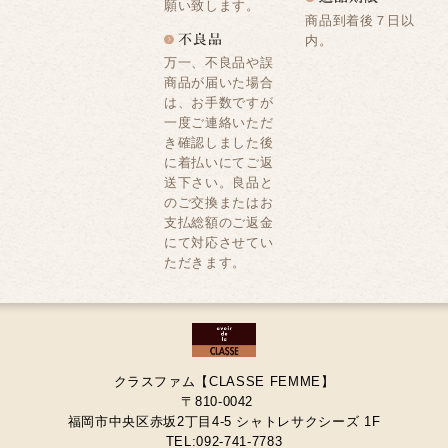
願い致します。
商品到着後７日以
内。
万一、不良品や誤
商品が届いた場合
は、お手数ですが
一度ご連絡いただ
き確認しました後
に着払いにてご返
送下さい。良品と
のご交換またはお
支払総額のご返金
にて対応させてい
ただきます。
クラスファム【CLASSE FEMME】
〒810-0042
福岡市中央区赤坂2丁目4-5 シャトレサクシーズ 1F
TEL:092-741-7783