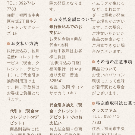
TEL：092-741-
降の発送となりま
イムラグが生じる
7783
す。
など、まれにオー
住所：福岡市中央
ダーに重複が発生
区赤坂2丁目4-5
する場合がござい
銀行振込みでのお
シャトレサクシー
ます。この場合、
支払い
ズ 1F
ご注文いただいた
お支払金額＝商品
商品の在庫がなく
代金+送料
ご用意できない場
銀行振込み、佐川
振込手数料はお客
合がございます。
急便e-コレクトサ
様ご負担
ービス（現金、ク
[お振り込み口座]
レジット、デビッ
福岡銀行 けやき
商品について
ト）にて代金引き
通り支店 普通
お使いのパソコン
換御利用頂けま
328541
環境によって色味
す。尚、手数料は
名義 政岡 幸（マ
が若干変わる場合
お客様ご負担とな
サオカミユキ）
がございます。
ります。
代金引き換え（現
クラスファム
代引き（現金or
金・クレジット・
TEL：092-741-
クレジットorデ
デビット）でのお
7783
ビット）
支払い
住所：福岡市中央
商品到着時に代
お支払金額＝①商
区赤坂2丁目4-5