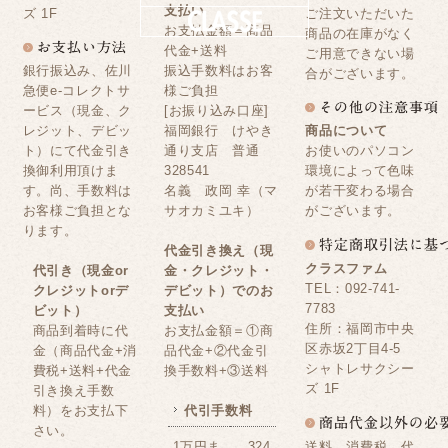
支払い
ズ 1F
ご注文いただいた
お支払金額＝商品
商品の在庫がなく
代金+送料
ご用意できない場
銀行振込み、佐川
振込手数料はお客
合がございます。
急便e-コレクトサ
様ご負担
ービス（現金、ク
[お振り込み口座]
レジット、デビッ
福岡銀行 けやき
商品について
ト）にて代金引き
通り支店 普通
お使いのパソコン
換御利用頂けま
328541
環境によって色味
す。尚、手数料は
名義 政岡 幸（マ
が若干変わる場合
お客様ご負担とな
サオカミユキ）
がございます。
ります。
代金引き換え（現
クラスファム
代引き（現金or
金・クレジット・
TEL：092-741-
クレジットorデ
デビット）でのお
7783
ビット）
支払い
住所：福岡市中央
商品到着時に代
お支払金額＝①商
区赤坂2丁目4-5
金（商品代金+消
品代金+②代金引
シャトレサクシー
費税+送料+代金
換手数料+③送料
ズ 1F
引き換え手数
料）をお支払下
代引手数料
さい。
送料、消費税、代
1万円ま
324