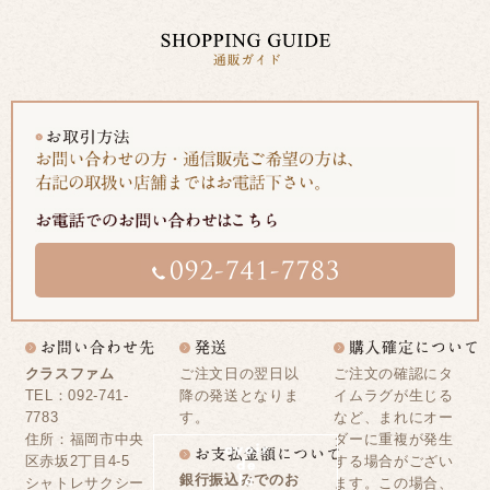
クラスファム
ご注文日の翌日以
ご注文の確認にタ
TEL：092-741-
降の発送となりま
イムラグが生じる
7783
す。
など、まれにオー
住所：福岡市中央
ダーに重複が発生
区赤坂2丁目4-5
する場合がござい
銀行振込みでのお
シャトレサクシー
ます。この場合、