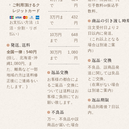
ご利用頂けるク
引手数料or振込手
で
円
レジットカード
数料。
3万円ま
432
お支払い方法（1
で
円
注文受付日より２
活・分割・リボ
日以内に発送。
払い）
10万円
648
（これ以上となる
まで
円
場合は別途ご案
内）
全国一律：540円
30万円
1,080
(但し、北海道･沖
まで
円
縄1,080円。ま
不良品、誤商品発
た、離島など一部
送に関しては良品
地域の方は送料修
とご交換。
お客様の都合によ
正後にご連絡をい
（在庫がない場合
るご返品・交換に
たします。)
は別途ご案内）
ついては送料はお
客様ご負担にてお
願い致します。
商品到着後７日以
内。
万一、不良品や誤
商品が届いた場合