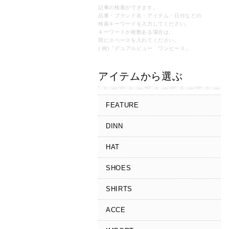
記事の検索ができます。
品番・ブランド名・アイテム・日付などの
検索キーワードを入力してください。
キーワードが複数ある場合は、
間にスペースを入れてください。
( 例)「デュアルビュー ワンピース」
アイテムから選ぶ
FEATURE
DINN
HAT
SHOES
SHIRTS
ACCE