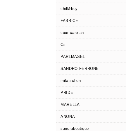
chill&buy
FABRICE
cour care an
Cs
PARLMASEL
SANDRO FERRONE
mila schon
PRIDE
MARELLA
ANONA
sandraboutique