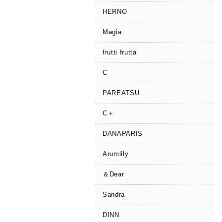
HERNO
Magia
frutti frutta
C
PAREATSU
C＋
DANAPARIS
Arumlily
＆Dear
Sandra
DINN