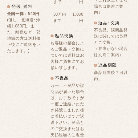
（これ以上となる
まで
円
場合は別途ご案
内）
全国一律：540円
30万円
1,080
(但し、北海道･沖
まで
円
縄1,080円。ま
不良品、誤商品発
た、離島など一部
送に関しては良品
地域の方は送料修
とご交換。
お客様の都合によ
正後にご連絡をい
（在庫がない場合
るご返品・交換に
たします。)
は別途ご案内）
ついては送料はお
客様ご負担にてお
願い致します。
商品到着後７日以
内。
万一、不良品や誤
商品が届いた場合
は、お手数ですが
一度ご連絡いただ
き確認しました後
に着払いにてご返
送下さい。良品と
のご交換またはお
支払総額のご返金