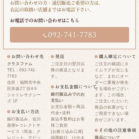
クラスファム
ご注文日の翌日以
ご注文の確認にタ
TEL：092-741-
降の発送となりま
イムラグが生じる
7783
す。
など、まれにオー
住所：福岡市中央
ダーに重複が発生
区赤坂2丁目4-5
する場合がござい
銀行振込みでのお
シャトレサクシー
ます。この場合、
支払い
ズ 1F
ご注文いただいた
お支払金額＝商品
商品の在庫がなく
代金+送料
ご用意できない場
銀行振込み、佐川
振込手数料はお客
合がございます。
急便e-コレクトサ
様ご負担
ービス（現金、ク
[お振り込み口座]
レジット、デビッ
福岡銀行 けやき
商品について