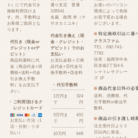
ト）にて代金引き
通り支店 普通
お使いのパソコン
換御利用頂けま
328541
環境によって色味
す。尚、手数料は
名義 政岡 幸（マ
が若干変わる場合
お客様ご負担とな
サオカミユキ）
がございます。
ります。
代金引き換え（現
クラスファム
代引き（現金or
金・クレジット・
TEL：092-741-
クレジットorデ
デビット）でのお
7783
ビット）
支払い
住所：福岡市中央
商品到着時に代
お支払金額＝①商
区赤坂2丁目4-5
金（商品代金+消
品代金+②代金引
シャトレサクシー
費税+送料+代金
換手数料+③送料
ズ 1F
引き換え手数
料）をお支払下
代引手数料
さい。
送料、消費税、代
1万円ま
324
ご利用頂けるク
引手数料or振込手
で
円
レジットカード
数料。
3万円ま
432
お支払い方法（1
で
円
注文受付日より２
活・分割・リボ
日以内に発送。
払い）
10万円
648