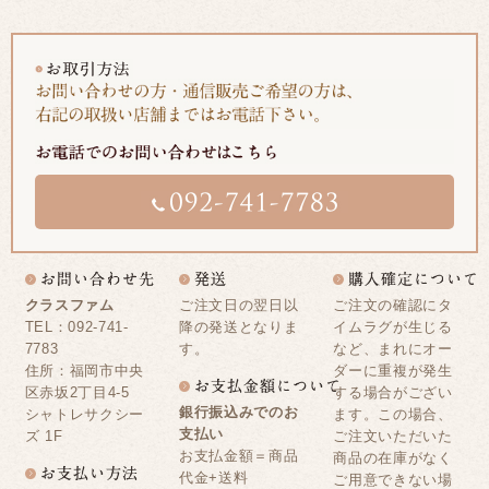
クラスファム
ご注文日の翌日以
ご注文の確認にタ
TEL：092-741-
降の発送となりま
イムラグが生じる
7783
す。
など、まれにオー
住所：福岡市中央
ダーに重複が発生
区赤坂2丁目4-5
する場合がござい
銀行振込みでのお
シャトレサクシー
ます。この場合、
支払い
ズ 1F
ご注文いただいた
お支払金額＝商品
商品の在庫がなく
代金+送料
ご用意できない場