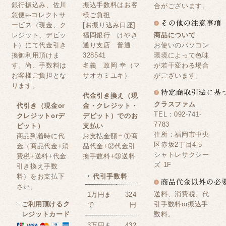
銀行振込み、佐川
振込手数料はお客
合がございます。
急便e-コレクトサ
様ご負担
ービス（現金、ク
[お振り込み口座]
レジット、デビッ
福岡銀行 けやき
商品について
ト）にて代金引き
通り支店 普通
お使いのパソコン
換御利用頂けま
328541
環境によって色味
す。尚、手数料は
名義 政岡 幸（マ
が若干変わる場合
お客様ご負担とな
サオカミユキ）
がございます。
ります。
代金引き換え（現
クラスファム
代引き（現金or
金・クレジット・
TEL：092-741-
クレジットorデ
デビット）でのお
7783
ビット）
支払い
住所：福岡市中央
商品到着時に代
お支払金額＝①商
区赤坂2丁目4-5
金（商品代金+消
品代金+②代金引
シャトレサクシー
費税+送料+代金
換手数料+③送料
ズ 1F
引き換え手数
料）をお支払下
代引手数料
さい。
送料、消費税、代
1万円ま
324
ご利用頂けるク
引手数料or振込手
で
円
レジットカード
数料。
3万円ま
432