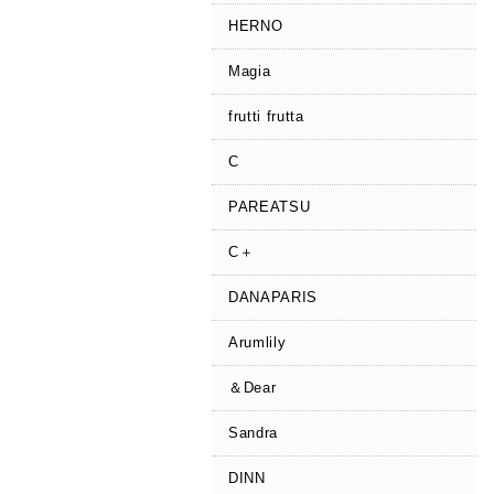
HERNO
Magia
frutti frutta
C
PAREATSU
C＋
DANAPARIS
Arumlily
＆Dear
Sandra
DINN