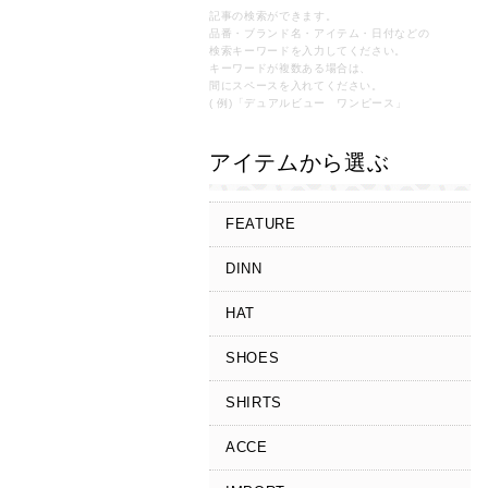
記事の検索ができます。
品番・ブランド名・アイテム・日付などの
検索キーワードを入力してください。
キーワードが複数ある場合は、
間にスペースを入れてください。
( 例)「デュアルビュー ワンピース」
アイテムから選ぶ
FEATURE
DINN
HAT
SHOES
SHIRTS
ACCE