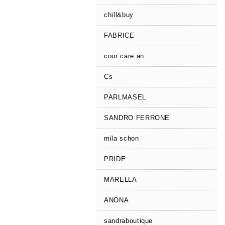
chill&buy
FABRICE
cour care an
Cs
PARLMASEL
SANDRO FERRONE
mila schon
PRIDE
MARELLA
ANONA
sandraboutique