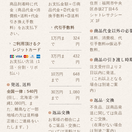
住所：福岡市中央
商品到着時に代
お支払金額＝①商
区赤坂2丁目4-5
金（商品代金+消
品代金+②代金引
シャトレサクシー
費税+送料+代金
換手数料+③送料
ズ 1F
引き換え手数
料）をお支払下
代引手数料
さい。
送料、消費税、代
1万円ま
324
ご利用頂けるク
引手数料or振込手
で
円
レジットカード
数料。
3万円ま
432
お支払い方法（1
で
円
注文受付日より２
活・分割・リボ
日以内に発送。
払い）
10万円
648
（これ以上となる
まで
円
場合は別途ご案
内）
全国一律：540円
30万円
1,080
(但し、北海道･沖
まで
円
縄1,080円。ま
不良品、誤商品発
た、離島など一部
送に関しては良品
地域の方は送料修
とご交換。
お客様の都合によ
正後にご連絡をい
（在庫がない場合
るご返品・交換に
たします。)
は別途ご案内）
ついては送料はお