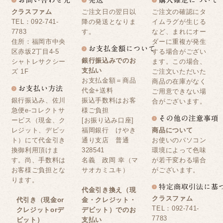
クラスファム
ご注文日の翌日以
ご注文の確認にタ
TEL：092-741-
降の発送となりま
イムラグが生じる
7783
す。
など、まれにオー
住所：福岡市中央
ダーに重複が発生
区赤坂2丁目4-5
する場合がござい
銀行振込みでのお
シャトレサクシー
ます。この場合、
支払い
ズ 1F
ご注文いただいた
お支払金額＝商品
商品の在庫がなく
代金+送料
ご用意できない場
銀行振込み、佐川
振込手数料はお客
合がございます。
急便e-コレクトサ
様ご負担
ービス（現金、ク
[お振り込み口座]
レジット、デビッ
福岡銀行 けやき
商品について
ト）にて代金引き
通り支店 普通
お使いのパソコン
換御利用頂けま
328541
環境によって色味
す。尚、手数料は
名義 政岡 幸（マ
が若干変わる場合
お客様ご負担とな
サオカミユキ）
がございます。
ります。
代金引き換え（現
クラスファム
代引き（現金or
金・クレジット・
TEL：092-741-
クレジットorデ
デビット）でのお
7783
ビット）
支払い