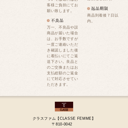
客様ご負担にてお
願い致します。
商品到着後７日以
内。
万一、不良品や誤
商品が届いた場合
は、お手数ですが
一度ご連絡いただ
き確認しました後
に着払いにてご返
送下さい。良品と
のご交換またはお
支払総額のご返金
にて対応させてい
ただきます。
クラスファム【CLASSE FEMME】
〒810-0042