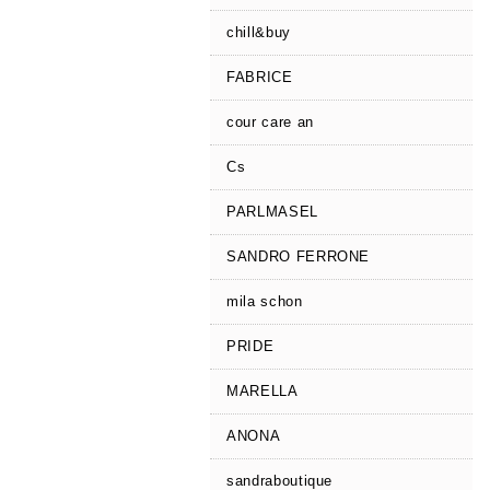
chill&buy
FABRICE
cour care an
Cs
PARLMASEL
SANDRO FERRONE
mila schon
PRIDE
MARELLA
ANONA
sandraboutique