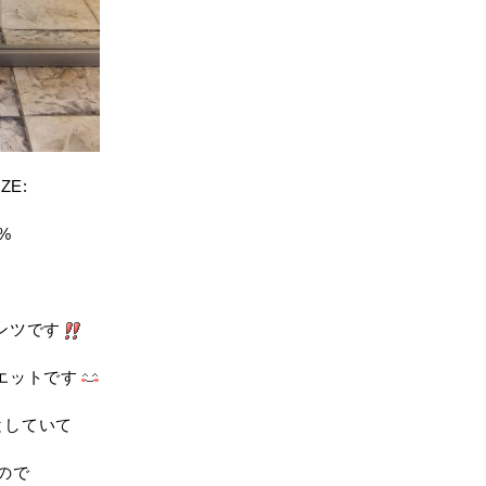
IZE:
%
ンツです
エットです
としていて
ので