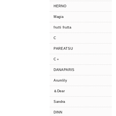
HERNO
Magia
frutti frutta
C
PAREATSU
C＋
DANAPARIS
Arumlily
＆Dear
Sandra
DINN