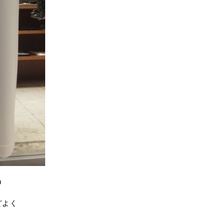
m
どよく