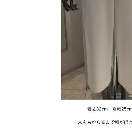
着丈82cm 裾幅25c
太ももから裾まで幅がほ