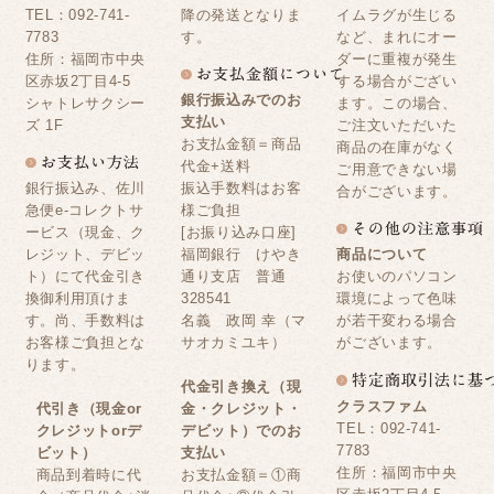
TEL：092-741-
降の発送となりま
イムラグが生じる
7783
す。
など、まれにオー
住所：福岡市中央
ダーに重複が発生
区赤坂2丁目4-5
する場合がござい
銀行振込みでのお
シャトレサクシー
ます。この場合、
支払い
ズ 1F
ご注文いただいた
お支払金額＝商品
商品の在庫がなく
代金+送料
ご用意できない場
銀行振込み、佐川
振込手数料はお客
合がございます。
急便e-コレクトサ
様ご負担
ービス（現金、ク
[お振り込み口座]
レジット、デビッ
福岡銀行 けやき
商品について
ト）にて代金引き
通り支店 普通
お使いのパソコン
換御利用頂けま
328541
環境によって色味
す。尚、手数料は
名義 政岡 幸（マ
が若干変わる場合
お客様ご負担とな
サオカミユキ）
がございます。
ります。
代金引き換え（現
クラスファム
代引き（現金or
金・クレジット・
TEL：092-741-
クレジットorデ
デビット）でのお
7783
ビット）
支払い
住所：福岡市中央
商品到着時に代
お支払金額＝①商