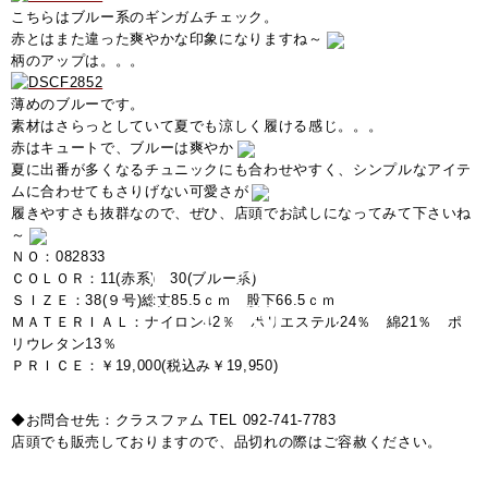
こちらはブルー系のギンガムチェック。
赤とはまた違った爽やかな印象になりますね～
柄のアップは。。。
薄めのブルーです。
素材はさらっとしていて夏でも涼しく履ける感じ。。。
赤はキュートで、ブルーは爽やか
夏に出番が多くなるチュニックにも合わせやすく、シンプルなアイテ
ムに合わせてもさりげない可愛さが
履きやすさも抜群なので、ぜひ、店頭でお試しになってみて下さいね
～
ＮＯ：082833
ＣＯＬＯＲ：11(赤系) 30(ブルー系)
ＳＩＺＥ：38(９号)総丈85.5ｃｍ 股下66.5ｃｍ
ＭＡＴＥＲＩＡＬ：ナイロン42％ ポリエステル24％ 綿21％ ポ
リウレタン13％
ＰＲＩＣＥ：￥19,000(税込み￥19,950)
◆お問合せ先：クラスファム TEL 092-741-7783
店頭でも販売しておりますので、品切れの際はご容赦ください。