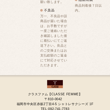
願い致します。
商品到着後７日以
内。
万一、不良品や誤
商品が届いた場合
は、お手数ですが
一度ご連絡いただ
き確認しました後
に着払いにてご返
送下さい。良品と
のご交換またはお
支払総額のご返金
にて対応させてい
ただきます。
クラスファム【CLASSE FEMME】
〒810-0042
福岡市中央区赤坂2丁目4-5 シャトレサクシーズ 1F
TEL:092-741-7783