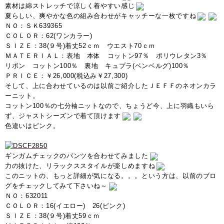
素材は綿ストレッチで涼しく着やすい感じ
夏らしい、爽やかな色の組み合わせがキャッチーな一枚ですね
ＮＯ：ＳＫ639365
ＣＯＬＯＲ：62(ワンカラー)
ＳＩＺＥ：38(９号)着丈52ｃｍ ウエスト70ｃｍ
ＭＡＴＥＲＩＡＬ：表地 本体 コットン97％ ポリウレタン3％
リボン コットン100％ 裏地 キュプラ(ベンベルグ)100％
ＰＲＩＣＥ：￥26,000(税込み￥27,300)
そして、上に合わせているのは以前ご紹介したＪＥＦＦのネオンカラ
ーニット。
コットン100％の七分袖ニットなので、ちょうど今、上に羽織もいら
ず、ジャストシーズンで着て頂けます
色違いはピンク。
ギンガムチェックのパンツを合わせてみました
力の抜けた、リラックススタイルが楽しめますね
このニットの、もっと詳細が気になる。。。という方は、以前のブロ
グをチェックしてみて下さいね～
ＮＯ：632011
ＣＯＬＯＲ：16(イエロー) 26(ピンク)
ＳＩＺＥ：38(９号)着丈59ｃｍ