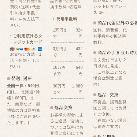
区赤坂2丁目4-5
金（商品代金+消
品代金+②代金引
シャトレサクシー
費税+送料+代金
換手数料+③送料
ズ 1F
引き換え手数
料）をお支払下
代引手数料
さい。
送料、消費税、代
1万円ま
324
ご利用頂けるク
引手数料or振込手
で
円
レジットカード
数料。
3万円ま
432
お支払い方法（1
で
円
注文受付日より２
活・分割・リボ
日以内に発送。
払い）
10万円
648
（これ以上となる
まで
円
場合は別途ご案
内）
全国一律：540円
30万円
1,080
(但し、北海道･沖
まで
円
縄1,080円。ま
不良品、誤商品発
た、離島など一部
送に関しては良品
地域の方は送料修
とご交換。
お客様の都合によ
正後にご連絡をい
（在庫がない場合
るご返品・交換に
たします。)
は別途ご案内）
ついては送料はお
客様ご負担にてお